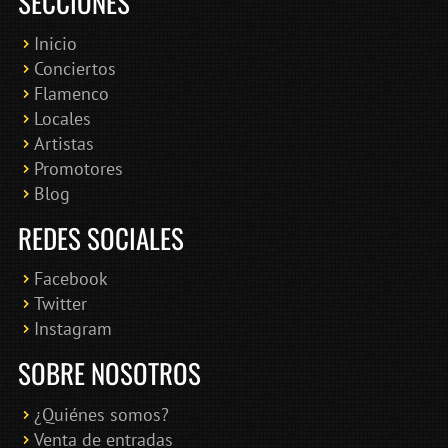
SECCIONES
Inicio
Conciertos
Bololoco · conciertosengranada.es
Flamenco
Online · Te ayudo a encontrar conciertos
Locales
Artistas
Promotores
Blog
REDES SOCIALES
Facebook
Twitter
Instagram
SOBRE NOSOTROS
¿Quiénes somos?
Venta de entradas