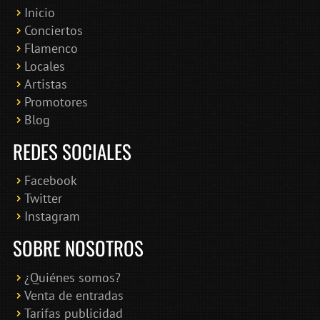
Inicio
Conciertos
Bololoco · conciertosengranada.es
Flamenco
Online · Te ayudo a encontrar conciertos
Locales
Artistas
Promotores
Blog
REDES SOCIALES
Facebook
Twitter
Instagram
SOBRE NOSOTROS
¿Quiénes somos?
Venta de entradas
Tarifas publicidad