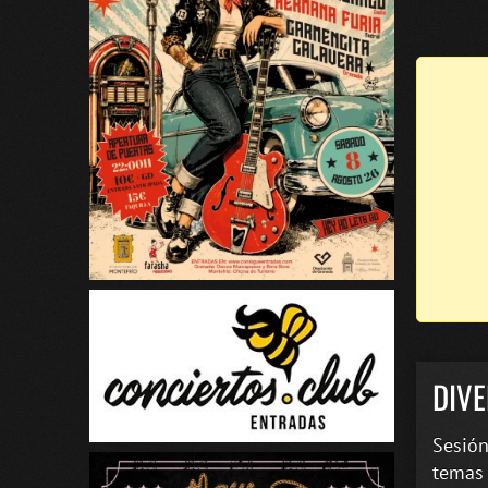
DIV
Sesión
temas 