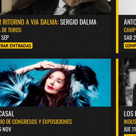
 RITORNO A VIA DALMA:
SERGIO DALMA
ANT
 DE TOROS
CAMP
8 SEP
SAB 2
RAR ENTRADAS
COMP
CASAL
LOS 
IO DE CONGRESOS Y EXPOSICIONES
INDUS
6 NOV
JUE 1