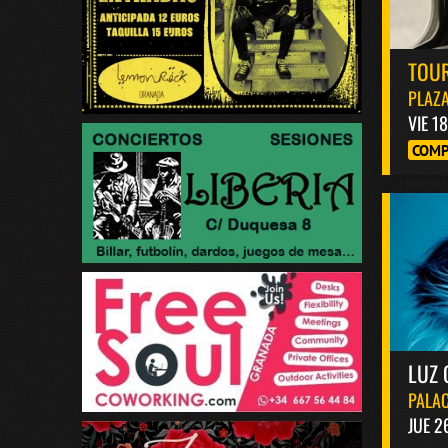
TOUR
PLAZA
VIE 1
COMP
LUZ 
PALAC
JUE 2