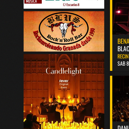
BEN
BLAC
RECIN
SAB 
DANI