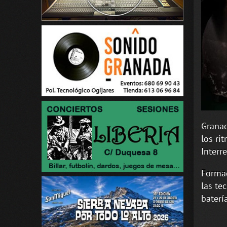
Granad
los ri
Interr
Formad
las te
batería