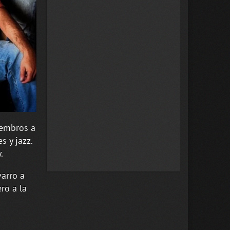
iembros a
s y jazz.
.
arro a
ro a la