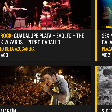
SIERR
AROCK:
GUADALUPE PLATA + EVOLFO + THE
SEX 
K WIZARDS + PERRO CABALLO
BALA
TO DE LA AZUCARERA
PLAZA
8 AGO
VIE 2
 MARTÍN
SIDE