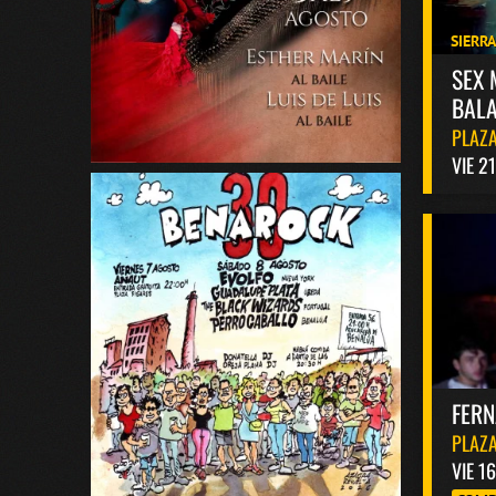
SIERR
SEX 
BALA
PLAZA
VIE 2
FER
PLAZA
VIE 1