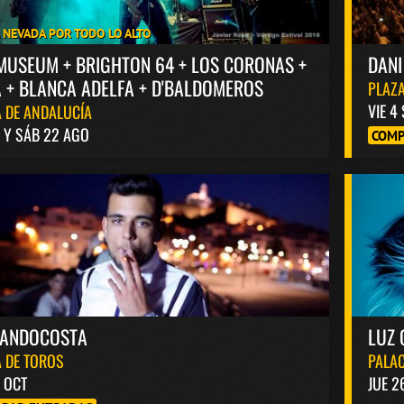
A NEVADA POR TODO LO ALTO
MUSEUM + BRIGHTON 64 + LOS CORONAS +
DANI
 + BLANCA ADELFA + D'BALDOMEROS
PLAZA
VIE 4
 DE ANDALUCÍA
1 Y SÁB 22 AGO
COMP
NANDOCOSTA
LUZ 
 DE TOROS
PALAC
6 OCT
JUE 2