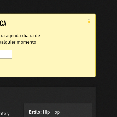
×
ICA
tra agenda diaria de
cualquier momento
r
Estilo:
Hip-Hop
nte y