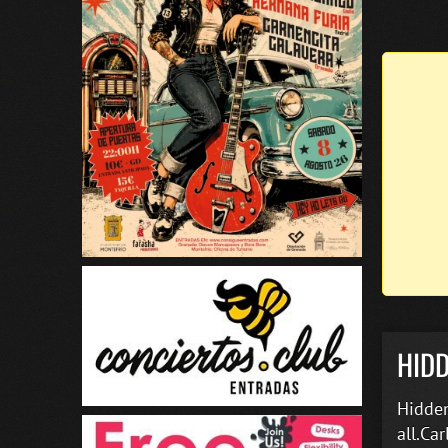
HIDD
Hidden
all.Ca