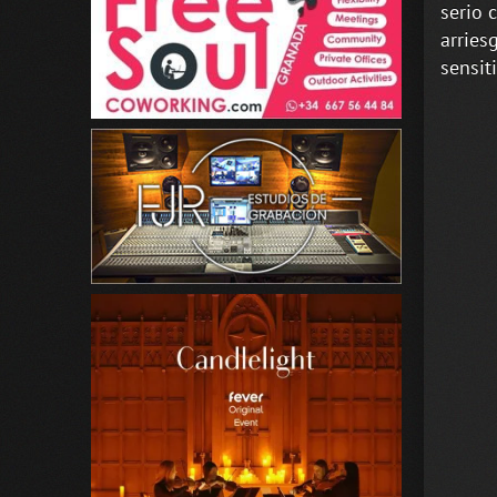
serio 
arries
sensit