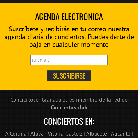
AGENDA ELECTRÓNICA
Suscríbete y recibirás en tu correo nuestra
agenda diaria de conciertos. Puedes darte de
baja en cualquier momento
ConciertosenGranada.es es miembro de la red de
Conciertos.club
CONCIERTOS EN:
A Coruña
|
Álava - Vitoria-Gasteiz
|
Albacete
|
Alicante
|