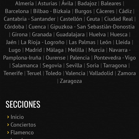
Almería
|
Asturias
|
Ávila
|
Badajoz
|
Baleares
|
Barcelona
|
Bilbao - Bizkaia
|
Burgos
|
Cáceres
|
Cádiz
|
Cantabria - Santander
|
Castellón
|
Ceuta
|
Ciudad Real
|
Córdoba
|
Cuenca
|
Gipuzkoa - San Sebastián-Donostia
|
Girona
|
Granada
|
Guadalajara
|
Huelva
|
Huesca
|
Jaén
|
La Rioja - Logroño
|
Las Palmas
|
León
|
Lleida
|
Lugo
|
Madrid
|
Málaga
|
Melilla
|
Murcia
|
Navarra -
Pamplona-Iruña
|
Ourense
|
Palencia
|
Pontevedra - Vigo
|
Salamanca
|
Segovia
|
Sevilla
|
Soria
|
Tarragona
|
Tenerife
|
Teruel
|
Toledo
|
Valencia
|
Valladolid
|
Zamora
|
Zaragoza
SECCIONES
Inicio
Conciertos
Bololoco · conciertosengranada.es
Flamenco
Online · Te ayudo a encontrar conciertos