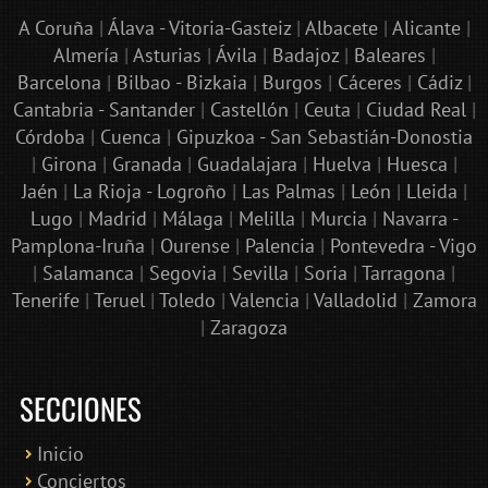
A Coruña
|
Álava - Vitoria-Gasteiz
|
Albacete
|
Alicante
|
Almería
|
Asturias
|
Ávila
|
Badajoz
|
Baleares
|
Barcelona
|
Bilbao - Bizkaia
|
Burgos
|
Cáceres
|
Cádiz
|
Cantabria - Santander
|
Castellón
|
Ceuta
|
Ciudad Real
|
Córdoba
|
Cuenca
|
Gipuzkoa - San Sebastián-Donostia
|
Girona
|
Granada
|
Guadalajara
|
Huelva
|
Huesca
|
Jaén
|
La Rioja - Logroño
|
Las Palmas
|
León
|
Lleida
|
Lugo
|
Madrid
|
Málaga
|
Melilla
|
Murcia
|
Navarra -
Pamplona-Iruña
|
Ourense
|
Palencia
|
Pontevedra - Vigo
|
Salamanca
|
Segovia
|
Sevilla
|
Soria
|
Tarragona
|
Tenerife
|
Teruel
|
Toledo
|
Valencia
|
Valladolid
|
Zamora
|
Zaragoza
SECCIONES
Inicio
Conciertos
Bololoco · conciertosengranada.es