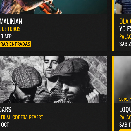
MALIKIAN
OLA 
YO E
 DE TOROS
13 SEP
PALAC
SAB 2
RAR ENTRADAS
1001 
CARS
LOQ
TRIAL COPERA REVERT
PALAC
 OCT
SAB 1