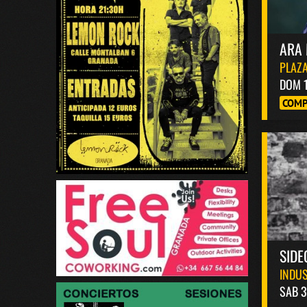
ARA 
PLAZA
DOM 
COMP
SIDE
INDUS
SAB 3