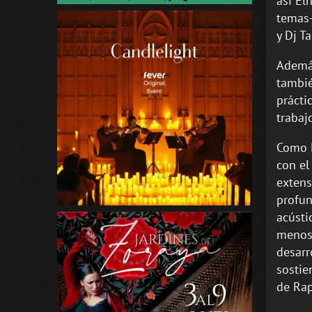
así El
temas-
y Dj Ta
Además
tambié
prácti
trabaj
Como M
con el
extens
profun
acústi
menos 
desarr
sostie
de Rap