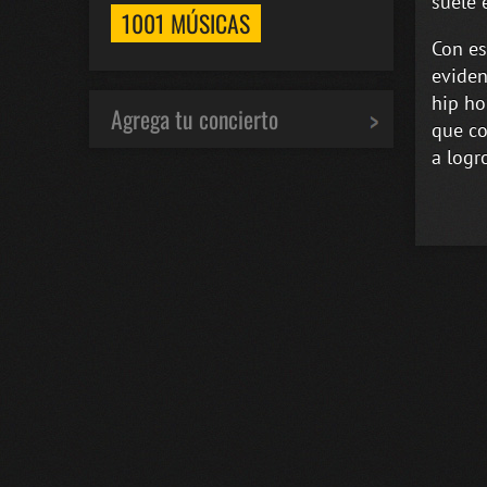
suele 
1001 MÚSICAS
Con es
eviden
hip ho
Agrega tu concierto
que co
a logr