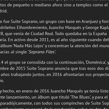
ntos de pequeño o mediano aforo sino a templos como el
rid.
o fue Suite Soprano, un grupo con base en Aranjuez y fo
drileños Elhombreviento, Juancho Marqués y George Kapl
 B, que venía de Ciudad Real. Todo quedaba en la España
ria. En activo desde 2011, es al año siguiente cuando de
 álbum ‘Nada Más Lejos’ y concentran la atención del mund
acias al single ‘
Soprano Files’
.
4 el grupo se consolida con la continuación, ‘Doménica’, 
mbre de 2015 Suite Soprano anuncia que tras esos dos di
 años trabajando juntos, en 2016 afrontarían sus proyect
io.
y hecho, en enero de 2016 Juancho Marqués ya tenía listo
nte lanzamiento, un álbum que tituló ‘The Blues’, y para el
 paradójicamente, con todos sus compinches de Suite Sop