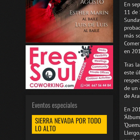
En sep
11 de 
Sunday
probad
más so
Comer 
en 201
Tras l
este ú
respec
de un 
de Ara
Eventos especiales
En 201
‘Álbum
SIERRA NEVADA POR TODO
‘Quema
LO ALTO
Llergo