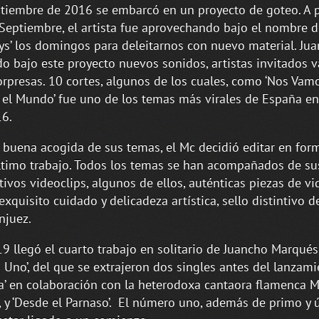
tiembre de 2016 se embarcó en un proyecto de goteo. A p
Septiembre, el artista fue aprovechando bajo el nombre d
s’ los domingos para deleitarnos con nuevo material. Ju
o bajo este proyecto nuevos sonidos, artistas invitados v
rpresas. 10 cortes, algunos de los cuales, como ‘Nos Vam
el Mundo’ fue uno de los temas más virales de España en
6.
a buena acogida de sus temas, el Mc decidió editar en for
ltimo trabajo. Todos los temas se han acompañados de su
tivos videoclips, algunos de ellos, auténticas piezas de vi
exquisito cuidado y delicadeza artística, sello distintivo de
njuez.
9 llegó el cuarto trabajo en solitario de Juancho Marqués,
 Uno’, del que se extrajeron dos singles antes del lanzami
’ en colaboración con la heterodoxa cantaora flamenca M
, y ‘Desde el Parnaso’. El número uno, además de primo y 