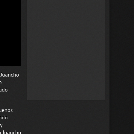
 Juancho
o
gado
buenos
ando
y
a Juancho