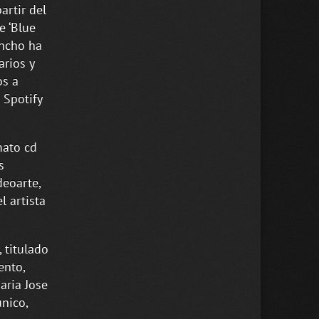
artir del
e ‘Blue
ancho ha
arios y
os a
 Spotify
mato cd
s
deoarte,
l artista
 titulado
ento,
aria Jose
único,