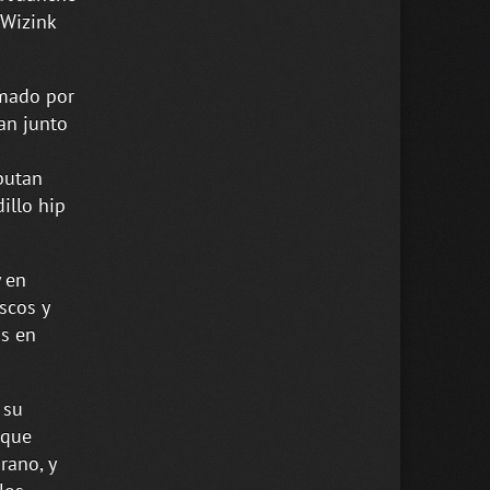
 Wizink
rmado por
an junto
butan
illo hip
y en
scos y
os en
 su
 que
rano, y