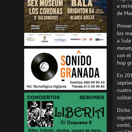
a reci
de Mad
Primer
los ma
a Sule
meseta
con el
hop gr
En 201
septie
cuatro
solitar
Dicho 
siguie
contó,