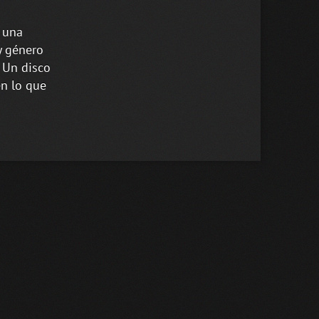
 una
y género
 Un disco
en lo que