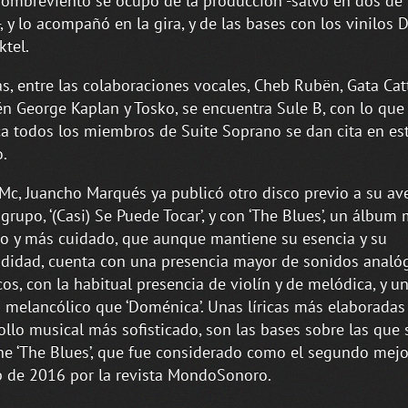
hombreviento se ocupó de la producción -salvo en dos de 
, y lo acompañó en la gira, y de las bases con los vinilos 
ktel.
, entre las colaboraciones vocales, Cheb Rubën, Gata Cat
n George Kaplan y Tosko, se encuentra Sule B, con lo que 
ca todos los miembros de Suite Soprano se dan cita en es
o.
c, Juancho Marqués ya publicó otro disco previo a su av
 grupo, ‘(Casi) Se Puede Tocar’, y con ‘The Blues’, un álbum
o y más cuidado, que aunque mantiene su esencia y su
didad, cuenta con una presencia mayor de sonidos analóg
cos, con la habitual presencia de violín y de melódica, y un
melancólico que ‘Doménica’. Unas líricas más elaboradas
ollo musical más sofisticado, son las bases sobre las que 
ne ‘The Blues’, que fue considerado como el segundo mej
 de 2016 por la revista MondoSonoro.