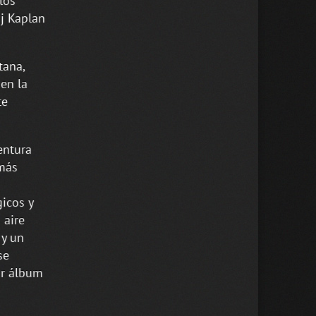
los
Dj Kaplan
tana,
en la
te
entura
 más
icos y
 aire
 y un
se
or álbum