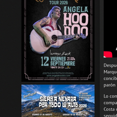
Despué
Marqué
concib
parón 
Lo com
compañ
Costa 
seguid