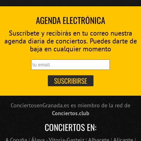
AGENDA ELECTRÓNICA
Suscríbete y recibirás en tu correo nuestra
agenda diaria de conciertos. Puedes darte de
baja en cualquier momento
ConciertosenGranada.es es miembro de la red de
Conciertos.club
CONCIERTOS EN:
A Coruña
|
Álava - Vitoria-Gasteiz
|
Albacete
|
Alicante
|