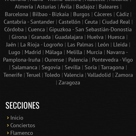
Almería
|
Asturias
|
Ávila
|
Badajoz
|
Baleares
|
Barcelona
|
Bilbao - Bizkaia
|
Burgos
|
Cáceres
|
Cádiz
|
Cantabria - Santander
|
Castellón
|
Ceuta
|
Ciudad Real
|
Córdoba
|
Cuenca
|
Gipuzkoa - San Sebastián-Donostia
|
Girona
|
Granada
|
Guadalajara
|
Huelva
|
Huesca
|
Jaén
|
La Rioja - Logroño
|
Las Palmas
|
León
|
Lleida
|
Lugo
|
Madrid
|
Málaga
|
Melilla
|
Murcia
|
Navarra -
Pamplona-Iruña
|
Ourense
|
Palencia
|
Pontevedra - Vigo
|
Salamanca
|
Segovia
|
Sevilla
|
Soria
|
Tarragona
|
Tenerife
|
Teruel
|
Toledo
|
Valencia
|
Valladolid
|
Zamora
|
Zaragoza
SECCIONES
Inicio
Conciertos
Bololoco · conciertosengranada.es
Flamenco
Online · Te ayudo a encontrar conciertos