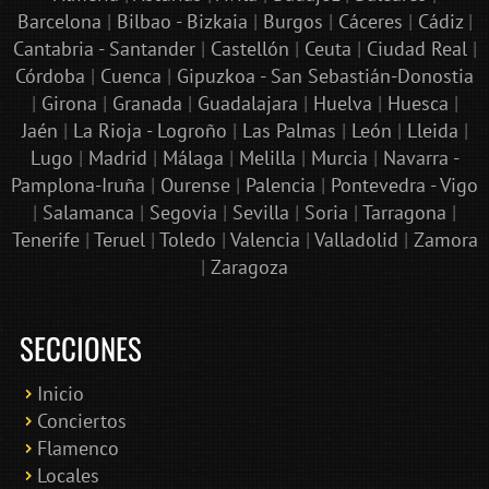
Barcelona
|
Bilbao - Bizkaia
|
Burgos
|
Cáceres
|
Cádiz
|
Cantabria - Santander
|
Castellón
|
Ceuta
|
Ciudad Real
|
Córdoba
|
Cuenca
|
Gipuzkoa - San Sebastián-Donostia
|
Girona
|
Granada
|
Guadalajara
|
Huelva
|
Huesca
|
Jaén
|
La Rioja - Logroño
|
Las Palmas
|
León
|
Lleida
|
Lugo
|
Madrid
|
Málaga
|
Melilla
|
Murcia
|
Navarra -
Pamplona-Iruña
|
Ourense
|
Palencia
|
Pontevedra - Vigo
|
Salamanca
|
Segovia
|
Sevilla
|
Soria
|
Tarragona
|
Tenerife
|
Teruel
|
Toledo
|
Valencia
|
Valladolid
|
Zamora
|
Zaragoza
SECCIONES
Inicio
Conciertos
Bololoco · conciertosengranada.es
Flamenco
Online · Te ayudo a encontrar conciertos
Locales