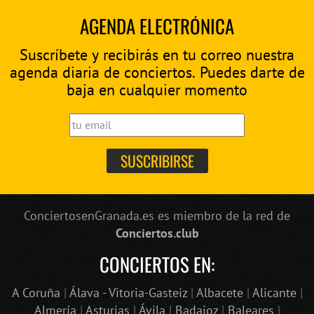
AGENDA ELECTRÓNICA
Suscríbete y recibirás en tu correo nuestra
agenda diaria de conciertos. Puedes darte de
baja en cualquier momento
ConciertosenGranada.es es miembro de la red de
Conciertos.club
CONCIERTOS EN:
A Coruña
|
Álava - Vitoria-Gasteiz
|
Albacete
|
Alicante
|
Almería
|
Asturias
|
Ávila
|
Badajoz
|
Baleares
|