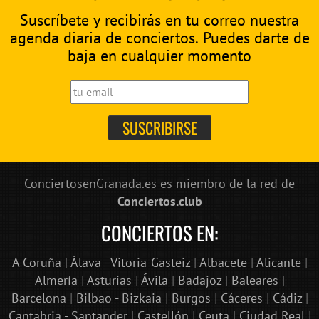
Suscríbete y recibirás en tu correo nuestra
agenda diaria de conciertos. Puedes darte de
baja en cualquier momento
ConciertosenGranada.es es miembro de la red de
Conciertos.club
CONCIERTOS EN:
A Coruña
|
Álava - Vitoria-Gasteiz
|
Albacete
|
Alicante
|
Almería
|
Asturias
|
Ávila
|
Badajoz
|
Baleares
|
Barcelona
|
Bilbao - Bizkaia
|
Burgos
|
Cáceres
|
Cádiz
|
Cantabria - Santander
|
Castellón
|
Ceuta
|
Ciudad Real
|