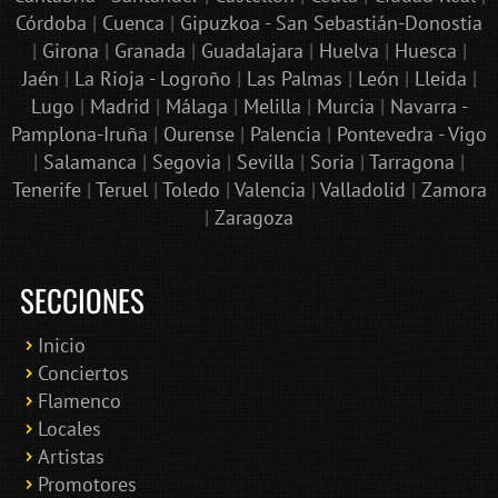
Córdoba
|
Cuenca
|
Gipuzkoa - San Sebastián-Donostia
|
Girona
|
Granada
|
Guadalajara
|
Huelva
|
Huesca
|
Jaén
|
La Rioja - Logroño
|
Las Palmas
|
León
|
Lleida
|
Lugo
|
Madrid
|
Málaga
|
Melilla
|
Murcia
|
Navarra -
Pamplona-Iruña
|
Ourense
|
Palencia
|
Pontevedra - Vigo
|
Salamanca
|
Segovia
|
Sevilla
|
Soria
|
Tarragona
|
Tenerife
|
Teruel
|
Toledo
|
Valencia
|
Valladolid
|
Zamora
|
Zaragoza
SECCIONES
Inicio
Conciertos
Bololoco · conciertosengranada.es
Flamenco
Online · Te ayudo a encontrar conciertos
Locales
Artistas
Promotores