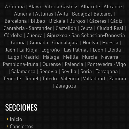
A Coruña
|
Álava - Vitoria-Gasteiz
|
Albacete
|
Alicante
|
Almería
|
Asturias
|
Ávila
|
Badajoz
|
Baleares
|
Barcelona
|
Bilbao - Bizkaia
|
Burgos
|
Cáceres
|
Cádiz
|
Cantabria - Santander
|
Castellón
|
Ceuta
|
Ciudad Real
|
Córdoba
|
Cuenca
|
Gipuzkoa - San Sebastián-Donostia
|
Girona
|
Granada
|
Guadalajara
|
Huelva
|
Huesca
|
Jaén
|
La Rioja - Logroño
|
Las Palmas
|
León
|
Lleida
|
Lugo
|
Madrid
|
Málaga
|
Melilla
|
Murcia
|
Navarra -
Pamplona-Iruña
|
Ourense
|
Palencia
|
Pontevedra - Vigo
|
Salamanca
|
Segovia
|
Sevilla
|
Soria
|
Tarragona
|
Tenerife
|
Teruel
|
Toledo
|
Valencia
|
Valladolid
|
Zamora
|
Zaragoza
SECCIONES
Inicio
Conciertos
Bololoco · conciertosengranada.es