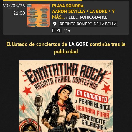
V07/08/26
PLAYA SONORA
AARON SEVILLA + LA GORE + Y
21:00
MÁS...
/ ELECTRÓNICA/DANCE
RECINTO ROMERO DE LA BELLA.
LEPE
11€
El listado de conciertos de
LA GORE
continúa tras la
publicidad