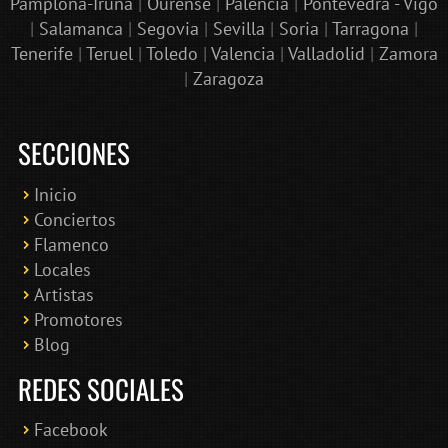
Pamplona-Iruña
|
Ourense
|
Palencia
|
Pontevedra - Vigo
|
Salamanca
|
Segovia
|
Sevilla
|
Soria
|
Tarragona
|
Tenerife
|
Teruel
|
Toledo
|
Valencia
|
Valladolid
|
Zamora
|
Zaragoza
SECCIONES
Inicio
Conciertos
Bololoco · conciertosengranada.es
Flamenco
Online · Te ayudo a encontrar conciertos
Locales
Artistas
Promotores
Blog
REDES SOCIALES
Facebook