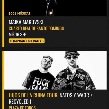
1001 MÚSICAS
MAIKA MAKOVSKI
CUARTO REAL DE SANTO DOMINGO
MIÉ 16 SEP
COMPRAR ENTRADAS
HIJOS DE LA RUINA TOUR:
NATOS Y WAOR +
RECYCLED J
PLAZA DE TOROS