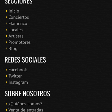
SECCIONES
Inicio
Conciertos
Bololoco · conciertosengranada.es
Flamenco
Online · Te ayudo a encontrar conciertos
Locales
Artistas
Promotores
Blog
REDES SOCIALES
Facebook
Twitter
Instagram
SOBRE NOSOTROS
¿Quiénes somos?
Venta de entradas