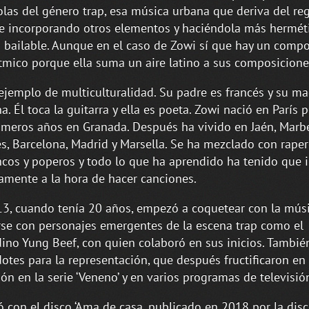
las del género trap, esa música urbana que deriva del re
 incorporando otros elementos y haciéndola más herméti
bailable. Aunque en el caso de Zowi sí que hay un comp
tmico porque ella suma un aire latino a sus composicione
ejemplo de multiculturalidad. Su padre es francés y su m
na. Él toca la guitarra y ella es poeta. Zowi nació en París 
imeros años en Granada. Después ha vivido en Jaén, Marbe
s, Barcelona, Madrid y Marsella. Se ha mezclado con raper
cos y poperos y todo lo que ha aprendido ha tenido que in
amente a la hora de hacer canciones.
3, cuando tenía 20 años, empezó a coquetear con la músi
se con personajes emergentes de la escena trap como el
ino Yung Beef, con quien colaboró en sus inicios. Tambié
dotes para la representación, que después fructificaron en
ión en la serie ‘Veneno’ y en varios programas de televisió
 con el disco ‘Ama de casa, publicado en 2018 por la disc