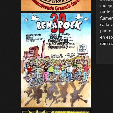
indepe
tarde 
flamen
cada v
padre.
en eso
reina 