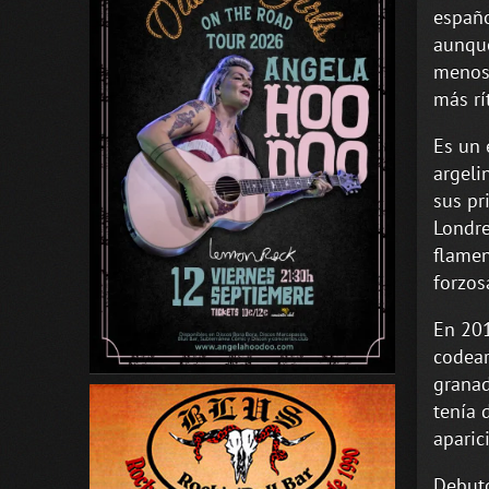
españo
aunque
menos 
más rí
Es un 
argeli
sus pr
Londre
flamen
forzos
En 201
codear
granad
tenía 
aparic
Debutó