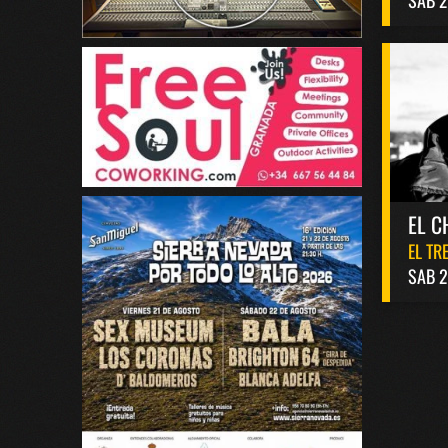
EL C
EL TR
SAB 2