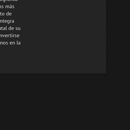
ños más
pto de
integra
atal de su
nvertirse
enos en la