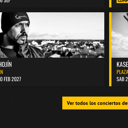
COMP
HOJÍN
KASE
EN
PLAZA
0 FEB 2027
SAB 2
Ver todos los conciertos d