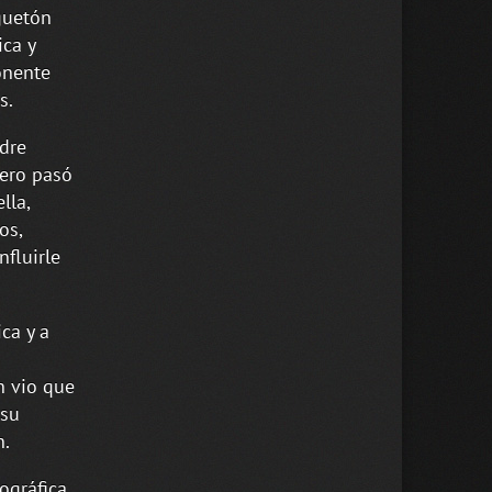
guetón
ca y
onente
s.
adre
pero pasó
lla,
os,
fluirle
ca y a
n vio que
 su
n.
ográfica