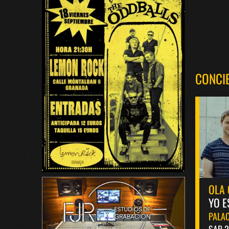
CONCI
OLA 
YO E
PALAC
SAB 2