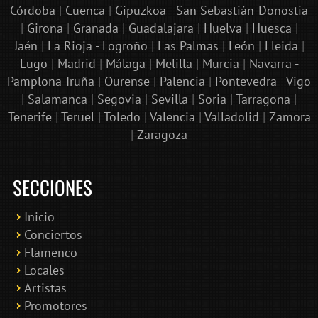
Córdoba
|
Cuenca
|
Gipuzkoa - San Sebastián-Donostia
|
Girona
|
Granada
|
Guadalajara
|
Huelva
|
Huesca
|
Jaén
|
La Rioja - Logroño
|
Las Palmas
|
León
|
Lleida
|
Lugo
|
Madrid
|
Málaga
|
Melilla
|
Murcia
|
Navarra -
Pamplona-Iruña
|
Ourense
|
Palencia
|
Pontevedra - Vigo
|
Salamanca
|
Segovia
|
Sevilla
|
Soria
|
Tarragona
|
Tenerife
|
Teruel
|
Toledo
|
Valencia
|
Valladolid
|
Zamora
|
Zaragoza
SECCIONES
Inicio
Conciertos
Bololoco · conciertosengranada.es
Flamenco
Online · Te ayudo a encontrar conciertos
Locales
Artistas
Promotores