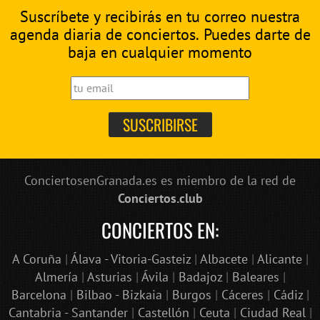
Suscríbete y recibirás en tu correo nuestra
agenda diaria de conciertos. Puedes darte de
baja en cualquier momento
ConciertosenGranada.es es miembro de la red de
Conciertos.club
CONCIERTOS EN:
A Coruña
|
Álava - Vitoria-Gasteiz
|
Albacete
|
Alicante
|
Almería
|
Asturias
|
Ávila
|
Badajoz
|
Baleares
|
Barcelona
|
Bilbao - Bizkaia
|
Burgos
|
Cáceres
|
Cádiz
|
Cantabria - Santander
|
Castellón
|
Ceuta
|
Ciudad Real
|