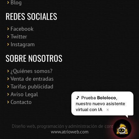
Blog
REDES SOCIALES
Facebook
Twitter
Instagram
SOBRE NOSOTROS
¿Quiénes somos?
Venta de entradas
Tarifas publicidad
Aviso Legal
🎵 Prueba
Bololoco
,
Contacto
nuestro nuevo asistente
virtual con IA
✕
Diseño web, programación y administración de contenidos:
www.atrioweb.com