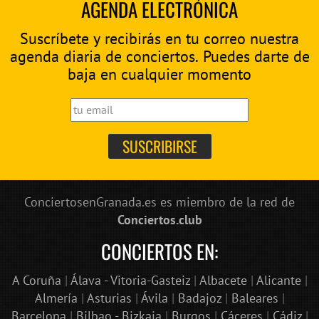
AGENDA ELECTRÓNICA
Suscríbete y recibirás en tu correo nuestra
agenda diaria de conciertos. Puedes darte de
baja en cualquier momento
ConciertosenGranada.es es miembro de la red de
Conciertos.club
CONCIERTOS EN:
A Coruña
|
Álava - Vitoria-Gasteiz
|
Albacete
|
Alicante
|
Almería
|
Asturias
|
Ávila
|
Badajoz
|
Baleares
|
Barcelona
|
Bilbao - Bizkaia
|
Burgos
|
Cáceres
|
Cádiz
|