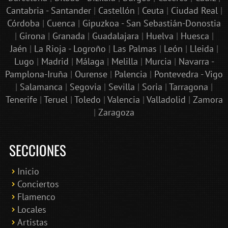
Cantabria - Santander
|
Castellón
|
Ceuta
|
Ciudad Real
|
Córdoba
|
Cuenca
|
Gipuzkoa - San Sebastián-Donostia
|
Girona
|
Granada
|
Guadalajara
|
Huelva
|
Huesca
|
Jaén
|
La Rioja - Logroño
|
Las Palmas
|
León
|
Lleida
|
Lugo
|
Madrid
|
Málaga
|
Melilla
|
Murcia
|
Navarra -
Pamplona-Iruña
|
Ourense
|
Palencia
|
Pontevedra - Vigo
|
Salamanca
|
Segovia
|
Sevilla
|
Soria
|
Tarragona
|
Tenerife
|
Teruel
|
Toledo
|
Valencia
|
Valladolid
|
Zamora
|
Zaragoza
SECCIONES
Inicio
Conciertos
Bololoco · conciertosengranada.es
Flamenco
Online · Te ayudo a encontrar conciertos
Locales
Artistas