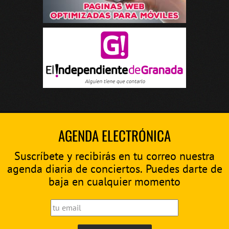
AGENDA ELECTRÓNICA
Suscríbete y recibirás en tu correo nuestra
agenda diaria de conciertos. Puedes darte de
baja en cualquier momento