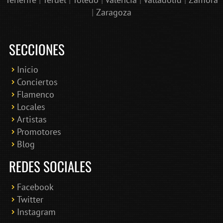
|
Zaragoza
SECCIONES
Inicio
Conciertos
Bololoco · conciertosengranada.es
Flamenco
Online · Te ayudo a encontrar conciertos
Locales
Artistas
Promotores
Blog
REDES SOCIALES
Facebook
Twitter
Instagram