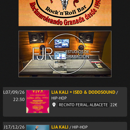
L07/09/26
LIA KALI + ISEO & DODOSOUND
/
HIP-HOP
22:30
RECINTO FERIAL. ALBACETE
22€
J17/12/26
LIA KALI
/ HIP-HOP