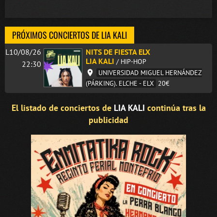
PRÓXIMOS CONCIERTOS DE LIA KALI
L10/08/26
NITS DE FIESTA ELX
LIA KALI
/ HIP-HOP
22:30
UNIVERSIDAD MIGUEL HERNÁNDEZ
(PÁRKING). ELCHE - ELX
20€
El listado de conciertos de
LIA KALI
continúa tras la
publicidad