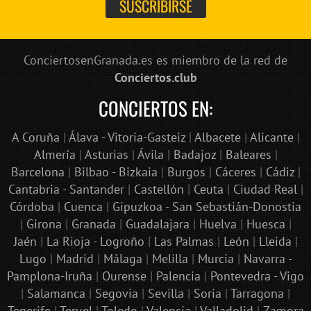
ConciertosenGranada.es es miembro de la red de
Conciertos.club
CONCIERTOS EN:
A Coruña
|
Álava - Vitoria-Gasteiz
|
Albacete
|
Alicante
|
Almería
|
Asturias
|
Ávila
|
Badajoz
|
Baleares
|
Barcelona
|
Bilbao - Bizkaia
|
Burgos
|
Cáceres
|
Cádiz
|
Cantabria - Santander
|
Castellón
|
Ceuta
|
Ciudad Real
|
Córdoba
|
Cuenca
|
Gipuzkoa - San Sebastián-Donostia
|
Girona
|
Granada
|
Guadalajara
|
Huelva
|
Huesca
|
Jaén
|
La Rioja - Logroño
|
Las Palmas
|
León
|
Lleida
|
Lugo
|
Madrid
|
Málaga
|
Melilla
|
Murcia
|
Navarra -
Pamplona-Iruña
|
Ourense
|
Palencia
|
Pontevedra - Vigo
|
Salamanca
|
Segovia
|
Sevilla
|
Soria
|
Tarragona
|
Tenerife
|
Teruel
|
Toledo
|
Valencia
|
Valladolid
|
Zamora