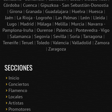
Córdoba
|
Cuenca
|
Gipuzkoa - San Sebastián-Donostia
|
Girona
|
Granada
|
Guadalajara
|
Huelva
|
Huesca
|
Jaén
|
La Rioja - Logroño
|
Las Palmas
|
León
|
Lleida
|
Lugo
|
Madrid
|
Málaga
|
Melilla
|
Murcia
|
Navarra -
Pamplona-Iruña
|
Ourense
|
Palencia
|
Pontevedra - Vigo
|
Salamanca
|
Segovia
|
Sevilla
|
Soria
|
Tarragona
|
Tenerife
|
Teruel
|
Toledo
|
Valencia
|
Valladolid
|
Zamora
|
Zaragoza
SECCIONES
Inicio
Conciertos
Bololoco · conciertosengranada.es
Flamenco
Online · Te ayudo a encontrar conciertos
Locales
Artistas
Promotores