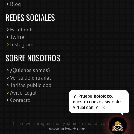
Blog
REDES SOCIALES
Facebook
Twitter
Instagram
SOBRE NOSOTROS
¿Quiénes somos?
Venta de entradas
Tarifas publicidad
Aviso Legal
🎵 Prueba
Bololoco
,
Contacto
nuestro nuevo asistente
virtual con IA
✕
Diseño web, programación y administración de contenidos:
www.atrioweb.com