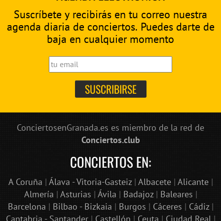
Suscríbete y recibirás en tu correo nuestra
agenda diaria de conciertos. Puedes darte de
baja en cualquier momento
ConciertosenGranada.es es miembro de la red de
Conciertos.club
CONCIERTOS EN:
A Coruña
|
Álava - Vitoria-Gasteiz
|
Albacete
|
Alicante
|
Almería
|
Asturias
|
Ávila
|
Badajoz
|
Baleares
|
Barcelona
|
Bilbao - Bizkaia
|
Burgos
|
Cáceres
|
Cádiz
|
Cantabria - Santander
|
Castellón
|
Ceuta
|
Ciudad Real
|