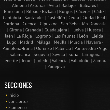
Almería
|
Asturias
|
Ávila
|
Badajoz
|
Baleares
|
Barcelona
|
Bilbao - Bizkaia
|
Burgos
|
Cáceres
|
Cádiz
|
Cantabria - Santander
|
Castellón
|
Ceuta
|
Ciudad Real
|
Córdoba
|
Cuenca
|
Gipuzkoa - San Sebastián-Donostia
|
Girona
|
Granada
|
Guadalajara
|
Huelva
|
Huesca
|
Jaén
|
La Rioja - Logroño
|
Las Palmas
|
León
|
Lleida
|
Lugo
|
Madrid
|
Málaga
|
Melilla
|
Murcia
|
Navarra -
Pamplona-Iruña
|
Ourense
|
Palencia
|
Pontevedra - Vigo
|
Salamanca
|
Segovia
|
Sevilla
|
Soria
|
Tarragona
|
Tenerife
|
Teruel
|
Toledo
|
Valencia
|
Valladolid
|
Zamora
|
Zaragoza
SECCIONES
Inicio
Conciertos
Bololoco · conciertosengranada.es
Flamenco
Online · Te ayudo a encontrar conciertos