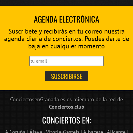
AGENDA ELECTRÓNICA
Suscríbete y recibirás en tu correo nuestra
agenda diaria de conciertos. Puedes darte de
baja en cualquier momento
ConciertosenGranada.es es miembro de la red de
Conciertos.club
CONCIERTOS EN:
A Coruña
|
Álava - Vitoria-Gasteiz
|
Albacete
|
Alicante
|