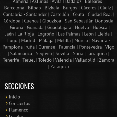
Almería
|
Asturias
|
Ávila
|
Badajoz
|
Baleares
|
Barcelona
|
Bilbao - Bizkaia
|
Burgos
|
Cáceres
|
Cádiz
|
Cantabria - Santander
|
Castellón
|
Ceuta
|
Ciudad Real
|
Córdoba
|
Cuenca
|
Gipuzkoa - San Sebastián-Donostia
|
Girona
|
Granada
|
Guadalajara
|
Huelva
|
Huesca
|
Jaén
|
La Rioja - Logroño
|
Las Palmas
|
León
|
Lleida
|
Lugo
|
Madrid
|
Málaga
|
Melilla
|
Murcia
|
Navarra -
Pamplona-Iruña
|
Ourense
|
Palencia
|
Pontevedra - Vigo
|
Salamanca
|
Segovia
|
Sevilla
|
Soria
|
Tarragona
|
Tenerife
|
Teruel
|
Toledo
|
Valencia
|
Valladolid
|
Zamora
|
Zaragoza
SECCIONES
Inicio
Conciertos
Bololoco · conciertosengranada.es
Flamenco
Online · Te ayudo a encontrar conciertos
Locales