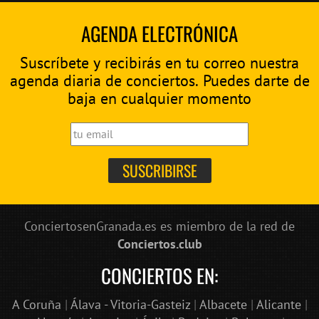
AGENDA ELECTRÓNICA
Suscríbete y recibirás en tu correo nuestra
agenda diaria de conciertos. Puedes darte de
baja en cualquier momento
ConciertosenGranada.es es miembro de la red de
Conciertos.club
CONCIERTOS EN:
A Coruña
|
Álava - Vitoria-Gasteiz
|
Albacete
|
Alicante
|