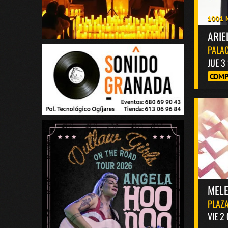
1001 
ARIE
PALAC
JUE 3
COMP
MELE
PLAZA
VIE 2