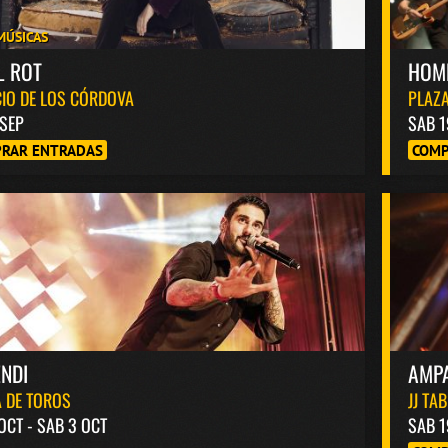
MÚSICAS
L ROT
HOM
IO DE LOS CÓRDOVA
PLAZA
 SEP
SAB 1
RAR ENTRADAS
COMP
NDI
AMP
 DE TOROS
JJ TA
 OCT - SAB 3 OCT
SAB 1