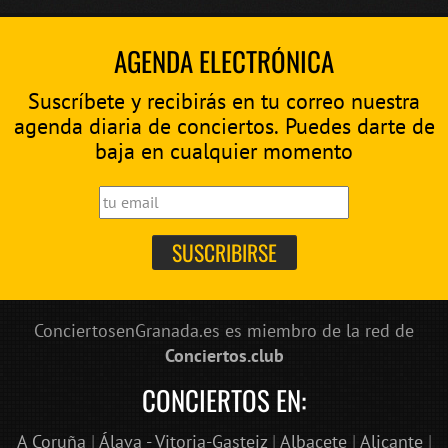
AGENDA ELECTRÓNICA
Suscríbete y recibirás en tu correo nuestra
agenda diaria de conciertos. Puedes darte de
baja en cualquier momento
ConciertosenGranada.es es miembro de la red de
Conciertos.club
CONCIERTOS EN:
A Coruña
|
Álava - Vitoria-Gasteiz
|
Albacete
|
Alicante
|