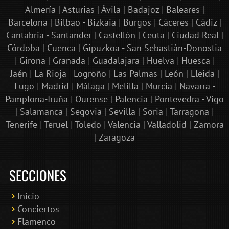
Almería
|
Asturias
|
Ávila
|
Badajoz
|
Baleares
|
Barcelona
|
Bilbao - Bizkaia
|
Burgos
|
Cáceres
|
Cádiz
|
Cantabria - Santander
|
Castellón
|
Ceuta
|
Ciudad Real
|
Córdoba
|
Cuenca
|
Gipuzkoa - San Sebastián-Donostia
|
Girona
|
Granada
|
Guadalajara
|
Huelva
|
Huesca
|
Jaén
|
La Rioja - Logroño
|
Las Palmas
|
León
|
Lleida
|
Lugo
|
Madrid
|
Málaga
|
Melilla
|
Murcia
|
Navarra -
Pamplona-Iruña
|
Ourense
|
Palencia
|
Pontevedra - Vigo
|
Salamanca
|
Segovia
|
Sevilla
|
Soria
|
Tarragona
|
Tenerife
|
Teruel
|
Toledo
|
Valencia
|
Valladolid
|
Zamora
|
Zaragoza
SECCIONES
Inicio
Conciertos
Bololoco · conciertosengranada.es
Flamenco
Online · Te ayudo a encontrar conciertos