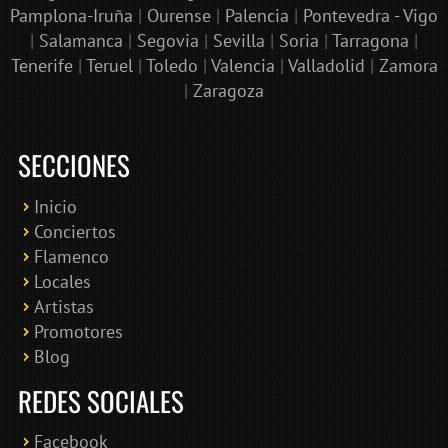
Pamplona-Iruña
|
Ourense
|
Palencia
|
Pontevedra - Vigo
|
Salamanca
|
Segovia
|
Sevilla
|
Soria
|
Tarragona
|
Tenerife
|
Teruel
|
Toledo
|
Valencia
|
Valladolid
|
Zamora
|
Zaragoza
SECCIONES
Inicio
Conciertos
Bololoco · conciertosengranada.es
Flamenco
Online · Te ayudo a encontrar conciertos
Locales
Artistas
Promotores
Blog
REDES SOCIALES
Facebook