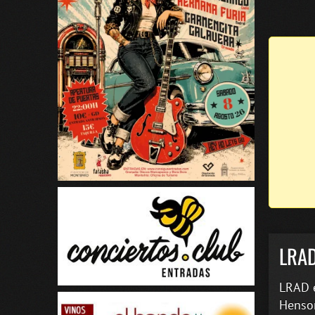
LRA
LRAD e
Henson