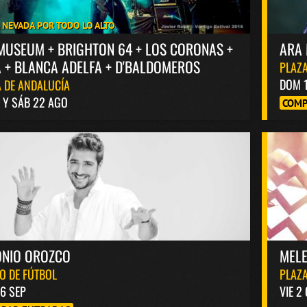
A NEVADA POR TODO LO ALTO
MUSEUM + BRIGHTON 64 + LOS CORONAS +
ARA 
 + BLANCA ADELFA + D'BALDOMEROS
PLAZA
DOM 
 DE ANDALUCÍA
1 Y SÁB 22 AGO
COMP
ONIO OROZCO
MELE
O DE FÚTBOL
PLAZA
6 SEP
VIE 2