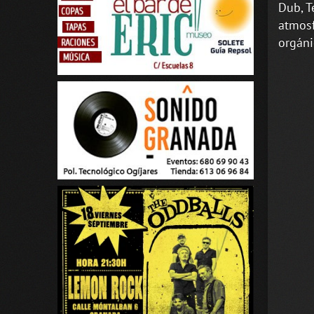
Dub, T
atmosf
orgáni