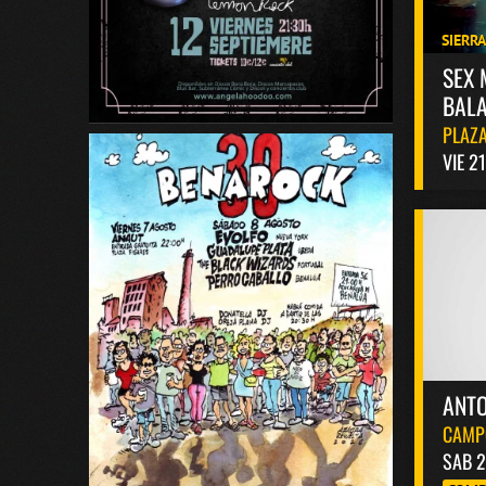
SIERR
SEX 
BALA
PLAZA
VIE 2
ANT
CAMP
SAB 2