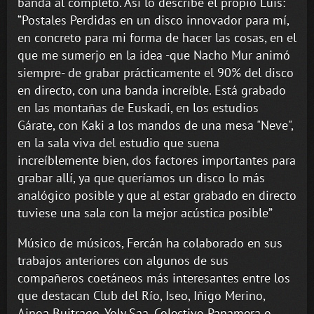
banda al completo. Así lo describe el propio Luis:
“Postales Perdidas en un disco innovador para mí,
en concreto para mi forma de hacer las cosas, en el
que me sumerjo en la idea -que Nacho Mur animó
siempre- de grabar prácticamente el 90% del disco
en directo, con una banda increíble. Está grabado
en las montañas de Euskadi, en los estudios
Gárate, con Kaki a los mandos de una mesa "Neve",
en la sala viva del estudio que suena
increíblemente bien, dos factores importantes para
grabar allí, ya que queríamos un disco lo más
analógico posible y que al estar grabado en directo
tuviese una sala con la mejor acústica posible”
Músico de músicos, Fercán ha colaborado en sus
trabajos anteriores con algunos de sus
compañeros coetáneos más interesantes entre los
que destacan Club del Río, Iseo, Iñigo Merino,
Ainoa Buitrago, Yoly Saa, Colectivo Panamera o