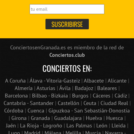
ConciertosenGranada.es es miembro de la red de
Conciertos.club
CONCIERTOS EN:
A Coruña
|
Álava - Vitoria-Gasteiz
|
Albacete
|
Alicante
|
Almería
|
Asturias
|
Ávila
|
Badajoz
|
Baleares
|
Barcelona
|
Bilbao - Bizkaia
|
Burgos
|
Cáceres
|
Cádiz
|
Cantabria - Santander
|
Castellón
|
Ceuta
|
Ciudad Real
|
Córdoba
|
Cuenca
|
Gipuzkoa - San Sebastián-Donostia
|
Girona
|
Granada
|
Guadalajara
|
Huelva
|
Huesca
|
Jaén
|
La Rioja - Logroño
|
Las Palmas
|
León
|
Lleida
|
Lugo
|
Madrid
|
Málaga
|
Melilla
|
Murcia
|
Navarra -