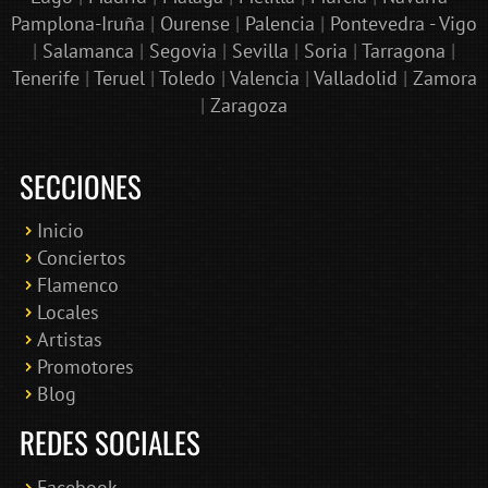
Pamplona-Iruña
|
Ourense
|
Palencia
|
Pontevedra - Vigo
|
Salamanca
|
Segovia
|
Sevilla
|
Soria
|
Tarragona
|
Tenerife
|
Teruel
|
Toledo
|
Valencia
|
Valladolid
|
Zamora
|
Zaragoza
SECCIONES
Inicio
Conciertos
Bololoco · conciertosengranada.es
Flamenco
Online · Te ayudo a encontrar conciertos
Locales
Artistas
Promotores
Blog
REDES SOCIALES
Facebook