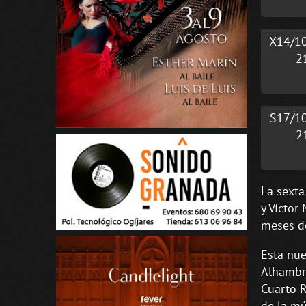
X14/1
2
S17/1
2
La sexta
y Víctor
meses de
Esta nue
Alhambra
Cuarto R
de la mú