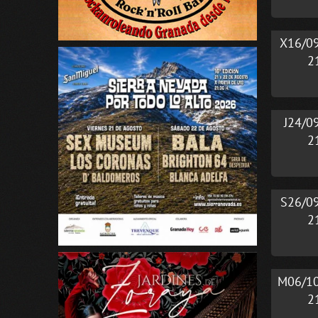
X16/0
2
J24/0
2
S26/0
2
M06/1
2