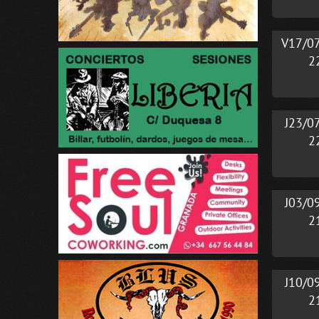
V17/0
2
J23/0
2
J03/0
2
J10/0
2