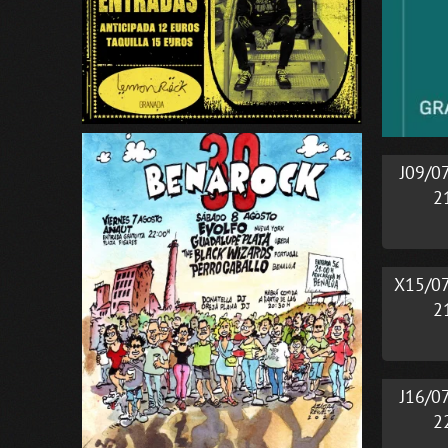
J09/0
2
X15/0
2
J16/0
2