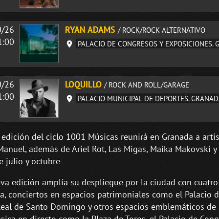
0/26
RYAN ADAMS
/ ROCK/ROCK ALTERNATIVO
1:00
PALACIO DE CONGRESOS Y EXPOSICIONES.
0/26
LOQUILLO
/ ROCK AND ROLL/GARAGE
1:00
PALACIO MUNICIPAL DE DEPORTES. GRANA
 edición del ciclo 1001 Músicas reunirá en Granada a artis
 Manuel, además de Ariel Rot, Las Migas, Maika Makovski y 
 julio y octubre
va edición amplía su despliegue por la ciudad con cuatro 
, conciertos en espacios patrimoniales como el Palacio de
eal de Santo Domingo y otros espacios emblemáticos de la
sica en directo como la Plaza de Toros, el Palacio de Congr