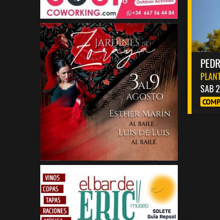
PED
PLANT
SAB 2
COMP