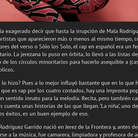
ía exagerado decir que hasta la irrupción de Mala Rodrígu
artistas que aparecieron más o menos al mismo tiempo, 
ores del verso o Sólo los Solo, el rap en español era un 
tario. La jerezana lo puso en órbita, lo llevó a las listas de
ó de los círculos minoritarios para hacerlo asequible a (ca
blicos.
lo hizo? Pues a lo mejor influyó bastante que en lo que h
 que es rap por los cuatro costados, hay una impronta pop
un sentido innato para la melodía. Recita, pero también can
 cuenta unas historias de las que llegan. ‘La niña’, uno d
s éxitos, es un buen ejemplo de eso.
Rodríguez Garrido nació en Jerez de la Frontera y, antes de
rse a la música, fue camarera, limpiadora y profesora de a