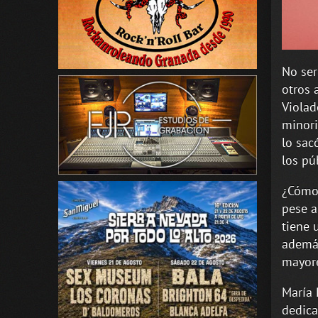
No ser
otros 
Violad
minori
lo sac
los pú
¿Cómo 
pese a
tiene 
además
mayore
María 
dedica