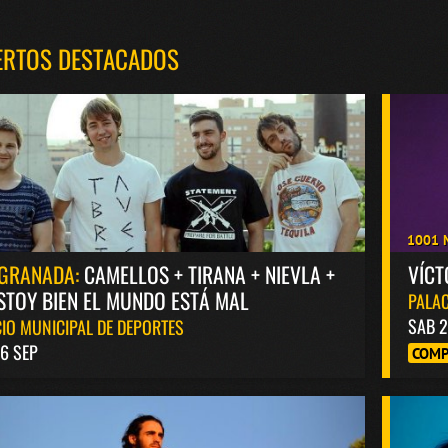
ERTOS DESTACADOS
1001 
GRANADA:
CAMELLOS + TIRANA + NIEVLA +
VÍC
STOY BIEN EL MUNDO ESTÁ MAL
PALAC
SAB 2
IO MUNICIPAL DE DEPORTES
6 SEP
COMP