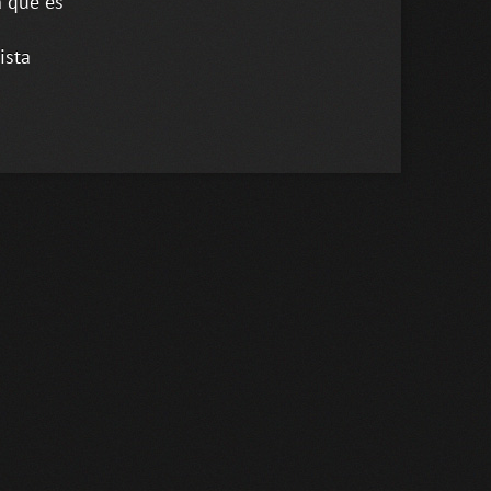
n que es
ista