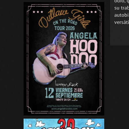
odio’,
su tra
autobi
versát