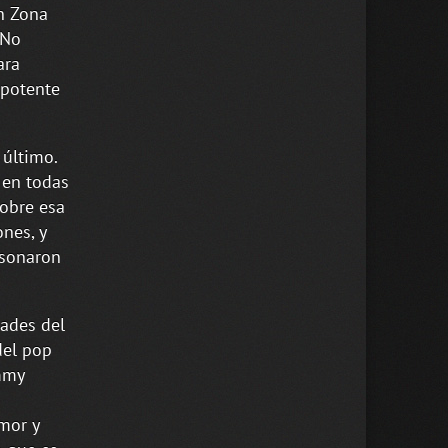
on Zona
 No
ara
 potente
 último.
 en todas
sobre esa
nes, y
 sonaron
dades del
del pop
mmy
Amor y