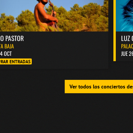
RO PASTOR
LUZ 
A BAJA
PALAC
4 OCT
JUE 2
RAR ENTRADAS
Ver todos los conciertos d