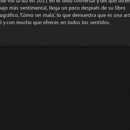
 que vio la luz en 2021 en el sello Universal y del que dice
bajo más sentimental, llega un poco después de su libro
ográfico, ‘Cómo ser mala’, lo que demuestra que es una art
il y con mucho que ofrecer, en todos los sentidos.