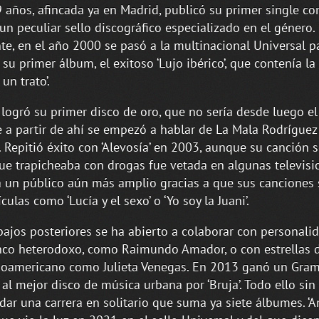
 años, afincada ya en Madrid, publicó su primer single c
 un peculiar sello discográfico especializado en el género.
te, en el año 2000 se pasó a la multinacional Universal p
 su primer álbum, el exitoso ‘Lujo ibérico’, que contenía la
un trato’.
 logró su primer disco de oro, que no sería desde luego el
 a partir de ahí se empezó a hablar de La Mala Rodríguez
. Repitió éxito con ‘Alevosía’ en 2003, aunque su canción 
ue trapicheaba con drogas fue vetada en algunas televisio
a un público aún más amplio gracias a que sus canciones
culas como ‘Lucía y el sexo’ o ‘Yo soy la Juani’.
bajos posteriores se ha abierto a colaborar con personali
co heterodoxo, como Raimundo Amador, o con estrellas 
noamericano como Julieta Venegas. En 2013 ganó un Gra
 al mejor disco de música urbana por ‘Bruja’. Todo ello sin
dar una carrera en solitario que suma ya siete álbumes. ‘