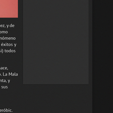
ez, y de
como
fenómeno
 éxitos y
si) todos
ace,
. La Mala
ta, y
e sus
eróbic.