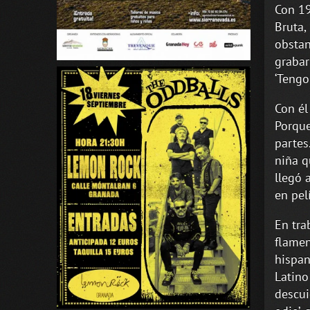
Con 19
Bruta,
obstan
grabar
‘Tengo 
Con él
Porque
partes
niña q
llegó 
en pelí
En tra
flamen
hispa
Latino
descui