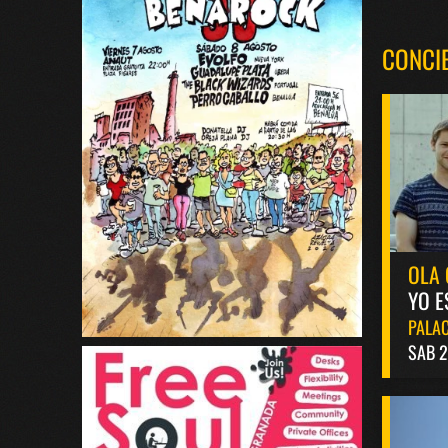
CONCI
OLA 
YO E
PALAC
SAB 2