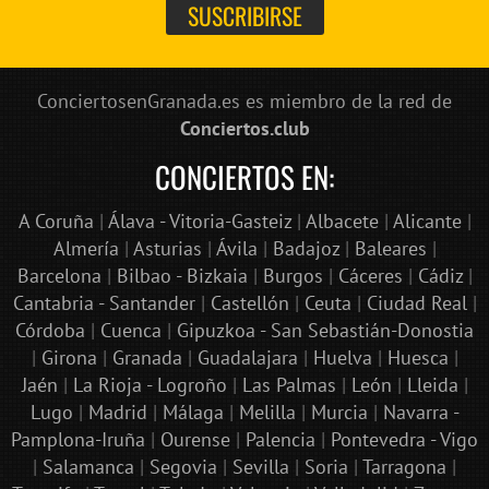
ConciertosenGranada.es es miembro de la red de
Conciertos.club
CONCIERTOS EN:
A Coruña
|
Álava - Vitoria-Gasteiz
|
Albacete
|
Alicante
|
Almería
|
Asturias
|
Ávila
|
Badajoz
|
Baleares
|
Barcelona
|
Bilbao - Bizkaia
|
Burgos
|
Cáceres
|
Cádiz
|
Cantabria - Santander
|
Castellón
|
Ceuta
|
Ciudad Real
|
Córdoba
|
Cuenca
|
Gipuzkoa - San Sebastián-Donostia
|
Girona
|
Granada
|
Guadalajara
|
Huelva
|
Huesca
|
Jaén
|
La Rioja - Logroño
|
Las Palmas
|
León
|
Lleida
|
Lugo
|
Madrid
|
Málaga
|
Melilla
|
Murcia
|
Navarra -
Pamplona-Iruña
|
Ourense
|
Palencia
|
Pontevedra - Vigo
|
Salamanca
|
Segovia
|
Sevilla
|
Soria
|
Tarragona
|