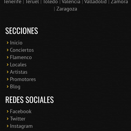
Tenerife
|
Teruel
|
Toledo
|
Valencia
|
Valladolid
|
Zamora
|
Zaragoza
SECCIONES
Inicio
Conciertos
Bololoco · conciertosengranada.es
Flamenco
Online · Te ayudo a encontrar conciertos
Locales
Artistas
Promotores
Blog
REDES SOCIALES
Facebook
Twitter
Instagram