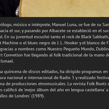
ólogo, músico e intérprete, Manuel Luna, se fue de su Sa
hacia el sur, y pasando por Albacete se estableció en el su
l. En su juventud escuchó tanto el rock de Black Sabbath, 
t Machine o el blues negro de J. L. Hooker y el blanco de
 gracias a nombres como Nuestro Pequeño Mundo, Dublin
rt Convetion fue llegando al folk tradicional de la mano d
 Ismael.
a quincena de discos editados, ha dirigido programas en 
ura nacional e internacional de Radio 3 y realizado festiv
ena de producciones etnomusicales. La revista Folk Roots 
s calificó de 'mejor álbum del año en lengua castellana' a
allos de Londres' (1989).