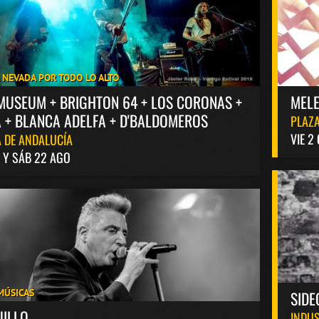
A NEVADA POR TODO LO ALTO
MUSEUM + BRIGHTON 64 + LOS CORONAS +
MELE
 + BLANCA ADELFA + D'BALDOMEROS
PLAZA
VIE 2
 DE ANDALUCÍA
1 Y SÁB 22 AGO
MÚSICAS
SIDE
UILLO
INDUS