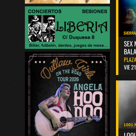
SIERR
SEX 
BALA
PLAZA
VIE 2
1001 
LOQ