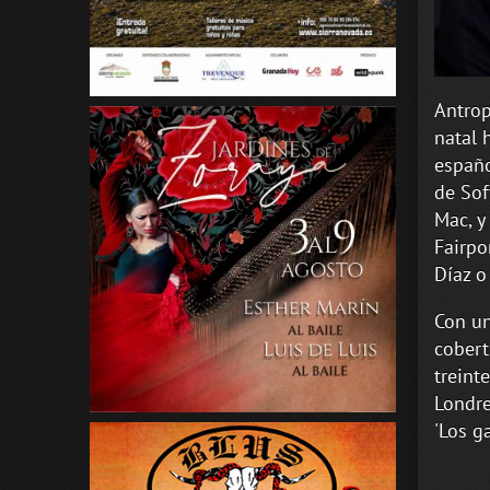
Antrop
natal 
españo
de Sof
Mac, y
Fairpo
Díaz o
Con un
cobert
treint
Londre
'Los g