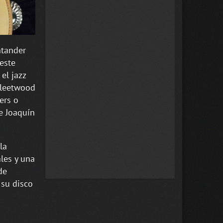
ntander
reste
el jazz
 Fleetwood
ers o
e Joaquín
la
ales y una
de
 su disco