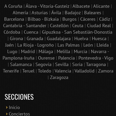
A Coruña
|
Álava - Vitoria-Gasteiz
|
Albacete
|
Alicante
|
Almería
|
Asturias
|
Ávila
|
Badajoz
|
Baleares
|
Barcelona
|
Bilbao - Bizkaia
|
Burgos
|
Cáceres
|
Cádiz
|
Cantabria - Santander
|
Castellón
|
Ceuta
|
Ciudad Real
|
Córdoba
|
Cuenca
|
Gipuzkoa - San Sebastián-Donostia
|
Girona
|
Granada
|
Guadalajara
|
Huelva
|
Huesca
|
Jaén
|
La Rioja - Logroño
|
Las Palmas
|
León
|
Lleida
|
Lugo
|
Madrid
|
Málaga
|
Melilla
|
Murcia
|
Navarra -
Pamplona-Iruña
|
Ourense
|
Palencia
|
Pontevedra - Vigo
|
Salamanca
|
Segovia
|
Sevilla
|
Soria
|
Tarragona
|
Tenerife
|
Teruel
|
Toledo
|
Valencia
|
Valladolid
|
Zamora
|
Zaragoza
SECCIONES
Inicio
Conciertos
Bololoco · conciertosengranada.es