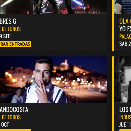
BRES G
OLA 
YO E
 DE TOROS
9 SEP
PALAC
SAB 2
RAR ENTRADAS
NANDOCOSTA
LOS 
 DE TOROS
INDUS
6 OCT
JUE 1