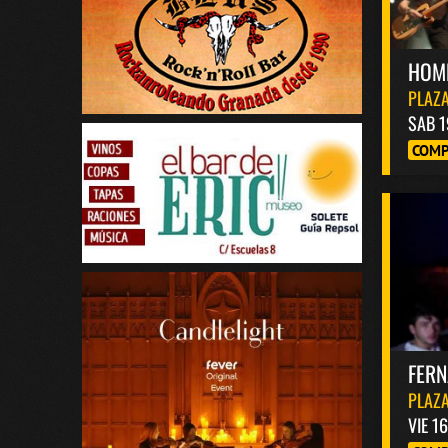
HOM
PLAZA
SAB 1
COMP
FER
PLAZA
VIE 1