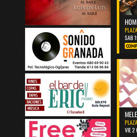
HOM
PLAZA
SAB 1
COMP
MELE
PLAZA
VIE 2