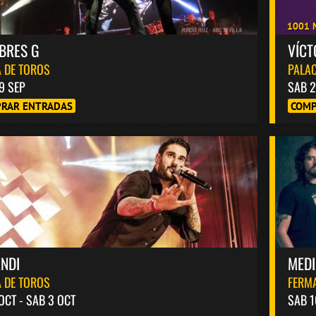
1001 
BRES G
VÍC
 DE TOROS
PALAC
9 SEP
SAB 2
RAR ENTRADAS
COMP
NDI
MED
 DE TOROS
FERM
 OCT - SAB 3 OCT
SAB 1