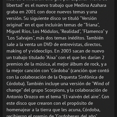
libertad" es el nuevo trabajo que Medina Azahara
graba en 2001 con doce nuevos temas y una
versión. Su siguiente disco se tituló "Versión
original" en el que incluirán temas de "Triana",
Miguel Ríos, Los Módulos, "Realidad", "Flamenco" y
"Los Salvajes", más dos temas inéditos. También
sale a la venta un DVD de entrevistas, directos,
making of y videoclips. En 2003 sacan de nuevo
un trabajo titulado "Aixa" con el que les darían 2
premios de la música, al mejor álbum de rock, y a
la mejor canción con "Córdoba" (canción que contó
con la colaboración de la Orquesta Sinfónica de
Córdoba). También incluye una versión de "Wind of
change" del grupo Scorpions, y la colaboración de
Antonio Orozco en el tema "El vaivén del aire". Con
este disco que crearon con el propósito de
homenajear a la tierra que les acuna, Córdoba,
recibieron el premio de "Cordobeses del año".