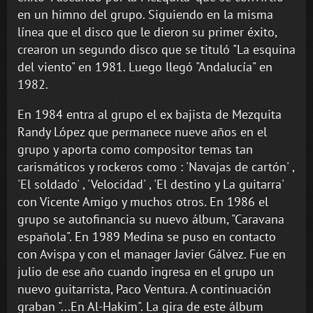
en un himno del grupo. Siguiendo en la misma
línea que el disco que le dieron su primer éxito,
crearon un segundo disco que se tituló "La esquina
del viento" en 1981. Luego llegó "Andalucía" en
1982.
En 1984 entra al grupo el ex bajista de Mezquita
Randy López que permanece nueve años en el
grupo y aporta como compositor temas tan
carismáticos y rockeros como : 'Navajas de cartón' ,
'El soldado' , 'Velocidad' , 'El destino y La guitarra'
con Vicente Amigo y muchos otros. En 1986 el
grupo se autofinancia su nuevo álbum, "Caravana
española". En 1989 Medina se puso en contacto
con Avispa y con el manager Javier Gálvez. Fue en
julio de ese año cuando ingresa en el grupo un
nuevo guitarrista, Paco Ventura. A continuación
graban "...En Al-Hakim". La gira de este álbum