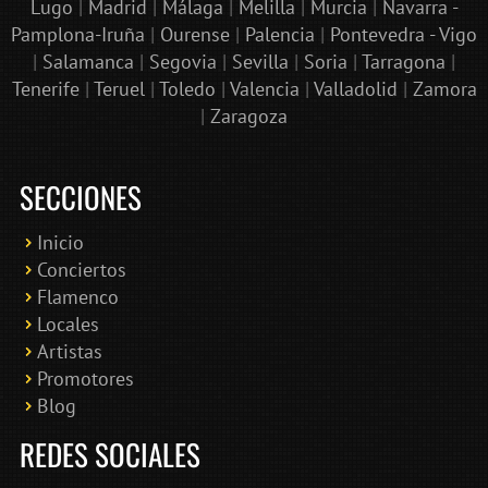
Lugo
|
Madrid
|
Málaga
|
Melilla
|
Murcia
|
Navarra -
Pamplona-Iruña
|
Ourense
|
Palencia
|
Pontevedra - Vigo
|
Salamanca
|
Segovia
|
Sevilla
|
Soria
|
Tarragona
|
Tenerife
|
Teruel
|
Toledo
|
Valencia
|
Valladolid
|
Zamora
|
Zaragoza
SECCIONES
Inicio
Conciertos
Bololoco · conciertosengranada.es
Flamenco
Online · Te ayudo a encontrar conciertos
Locales
Artistas
Promotores
Blog
REDES SOCIALES