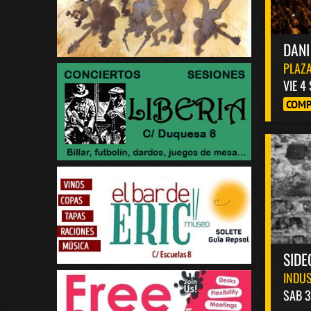
DANI
PLAZA
VIE 4
COMP
SIDE
INDUS
SAB 3