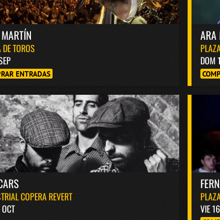
 MARTÍN
ARA 
 DE TOROS
PLAZA
 SEP
DOM 
RAR ENTRADAS
COMP
CARS
FER
TRIAL COPERA REVERT
PLAZA
 OCT
VIE 1