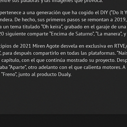
 entre sus palabras y las imágenes que provoca.
pertenece a una generación que ha cogido el DIY (“Do It Y
ndera. De hecho, sus primeros pasos se remontan a 2019
a un tema titulado “Oh keira”, grabado en el garaje de una
0 siguiente comparte “Encima de Saturno”, “La manera”, y
cipios de 2021 Miren Agote desvela en exclusiva en RTVE
”, para después compartirlo en todas las plataformas. “Nais
 capítulo, con el que continúa mostrado su proyecto. Des
aba “Aparte”, otro adelanto con el que calienta motores. A 
 “Freno”, junto al producto Dualy.