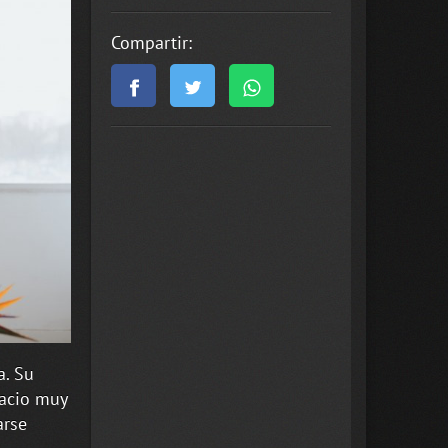
Compartir:
a. Su
pacio muy
arse