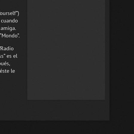
ourself”)
, cuando
 amiga.
 “Mondo”.
/Radio
s” es el
pués,
éste le