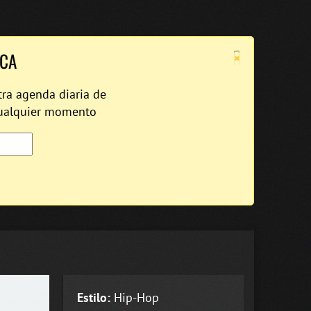
×
ICA
tra agenda diaria de
cualquier momento
Estilo:
Hip-Hop