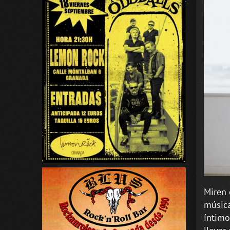
Miren 
música
íntimo