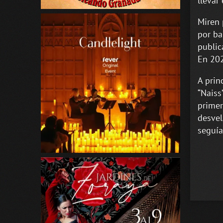
llevar
Miren 
por ba
public
En 202
A prin
“Naiss
primer
desvel
seguía