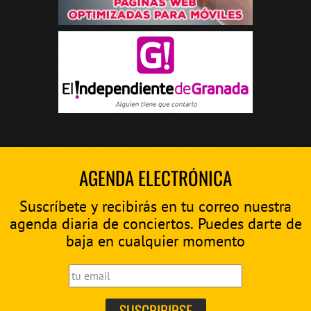
AGENDA ELECTRÓNICA
Suscríbete y recibirás en tu correo nuestra
agenda diaria de conciertos. Puedes darte de
baja en cualquier momento