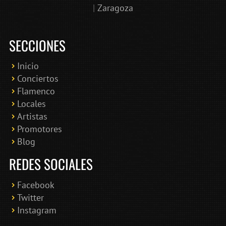
|
Zaragoza
SECCIONES
Inicio
Conciertos
Bololoco · conciertosengranada.es
Flamenco
Online · Te ayudo a encontrar conciertos
Locales
Artistas
Promotores
Blog
REDES SOCIALES
Facebook
Twitter
Instagram