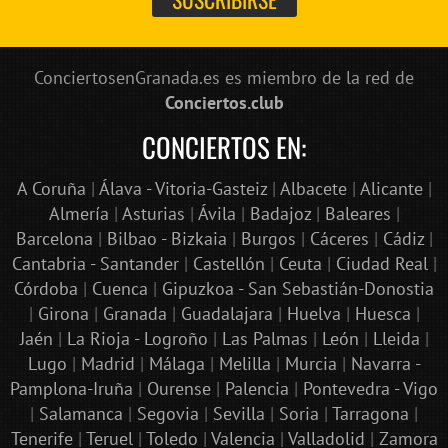
ConciertosenGranada.es es miembro de la red de
Conciertos.club
CONCIERTOS EN:
A Coruña
|
Álava - Vitoria-Gasteiz
|
Albacete
|
Alicante
|
Almería
|
Asturias
|
Ávila
|
Badajoz
|
Baleares
|
Barcelona
|
Bilbao - Bizkaia
|
Burgos
|
Cáceres
|
Cádiz
|
Cantabria - Santander
|
Castellón
|
Ceuta
|
Ciudad Real
|
Córdoba
|
Cuenca
|
Gipuzkoa - San Sebastián-Donostia
|
Girona
|
Granada
|
Guadalajara
|
Huelva
|
Huesca
|
Jaén
|
La Rioja - Logroño
|
Las Palmas
|
León
|
Lleida
|
Lugo
|
Madrid
|
Málaga
|
Melilla
|
Murcia
|
Navarra -
Pamplona-Iruña
|
Ourense
|
Palencia
|
Pontevedra - Vigo
|
Salamanca
|
Segovia
|
Sevilla
|
Soria
|
Tarragona
|
Tenerife
|
Teruel
|
Toledo
|
Valencia
|
Valladolid
|
Zamora