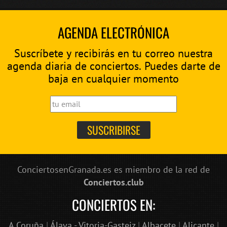
AGENDA ELECTRÓNICA
Suscríbete y recibirás en tu correo nuestra
agenda diaria de conciertos. Puedes darte de
baja en cualquier momento
ConciertosenGranada.es es miembro de la red de
Conciertos.club
CONCIERTOS EN:
A Coruña
|
Álava - Vitoria-Gasteiz
|
Albacete
|
Alicante
|