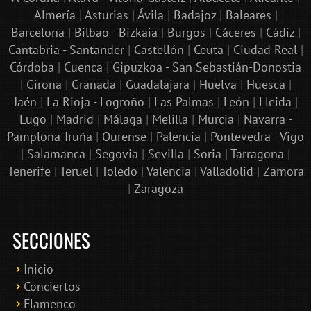
Almería
|
Asturias
|
Ávila
|
Badajoz
|
Baleares
|
Barcelona
|
Bilbao - Bizkaia
|
Burgos
|
Cáceres
|
Cádiz
|
Cantabria - Santander
|
Castellón
|
Ceuta
|
Ciudad Real
|
Córdoba
|
Cuenca
|
Gipuzkoa - San Sebastián-Donostia
|
Girona
|
Granada
|
Guadalajara
|
Huelva
|
Huesca
|
Jaén
|
La Rioja - Logroño
|
Las Palmas
|
León
|
Lleida
|
Lugo
|
Madrid
|
Málaga
|
Melilla
|
Murcia
|
Navarra -
Pamplona-Iruña
|
Ourense
|
Palencia
|
Pontevedra - Vigo
|
Salamanca
|
Segovia
|
Sevilla
|
Soria
|
Tarragona
|
Tenerife
|
Teruel
|
Toledo
|
Valencia
|
Valladolid
|
Zamora
|
Zaragoza
SECCIONES
Inicio
Conciertos
Bololoco · conciertosengranada.es
Flamenco
Online · Te ayudo a encontrar conciertos