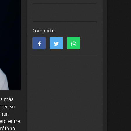
Compartir:
os más
ter, su
 han
eto entre
crófono.