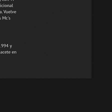
icional
a. Vuelve
s Mc's
1994 y
bacete en