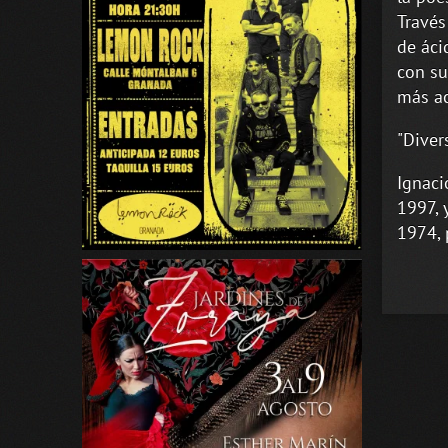
Través
de áci
con su
más ac
"Diver
Ignaci
1997, 
1974, 