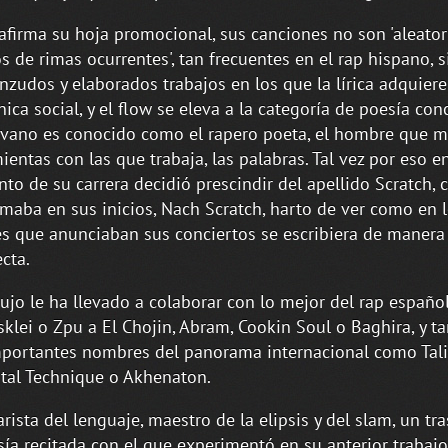
firma su hoja promocional, sus canciones no son 'aleator
os de rimas ocurrentes', tan frecuentes en el rap hispano, 
nzudos y elaborados trabajos en los que la lírica adquiere
nica social, y el flow se eleva a la categoría de poesía con
vano es conocido como el rapero poeta, el hombre que m
ientas con las que trabaja, las palabras. Tal vez por eso e
o de su carrera decidió prescindir del apellido Scratch, 
rmaba en sus inicios, Nach Scratch, harto de ver como en 
es que anunciaban sus conciertos se escribiera de manera
ecta.
lujo le ha llevado a colaborar con lo mejor del rap español
klei o Zpu a El Chojin, Abram, Cookin Soul o Baghira, y t
portantes nombres del panorama internacional como Tali
al Technique o Akhenaton.
rista del lenguaje, maestro de la elipsis y del slam, un tr
sía recitada con el que experimentó en su anterior trabajo