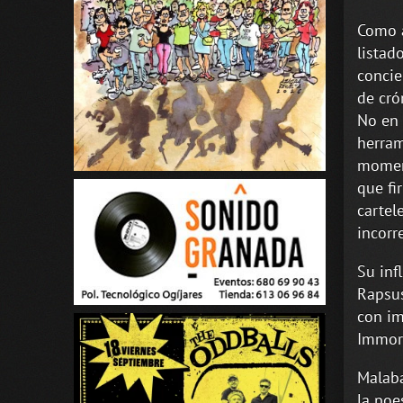
Como a
listad
concie
de cró
No en 
herram
moment
que fi
cartel
incorr
Su inf
Rapsus
con im
Immort
Malaba
la poe