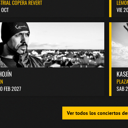
TRIAL COPERA REVERT
LEMO
 OCT
VIE 2
HOJÍN
KASE
EN
PLAZA
0 FEB 2027
SAB 2
Ver todos los conciertos d