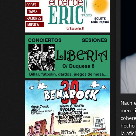
Nach e
mereci
cohere
hecho 
la afi