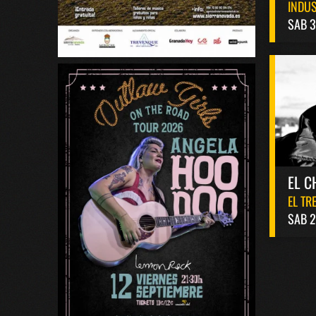
INDUS
SAB 3
EL C
EL TR
SAB 2