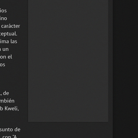
ios
sino
 carácter
ceptual.
ima las
n un
con el
los
, de
ambién
b Kweli,
asunto de
, con "A