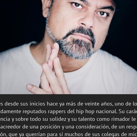
s desde sus inicios hace ya más de veinte años, uno de l
damente reputados rappers del hip hop nacional. Su carác
ncia y sobre todo su solidez y su talento como rimador le
acreedor de una posición y una consideración, de un resp
ción, que ya querrían para sí muchos de sus colegas de mi