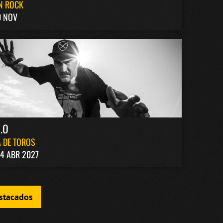
N ROCK
0 NOV
.O
 DE TOROS
4 ABR 2027
estacados