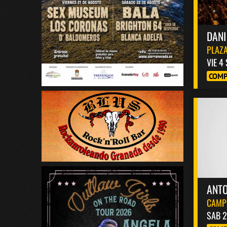
DANI
PLAZA
VIE 4
COMP
ANT
CAMP
SAB 2