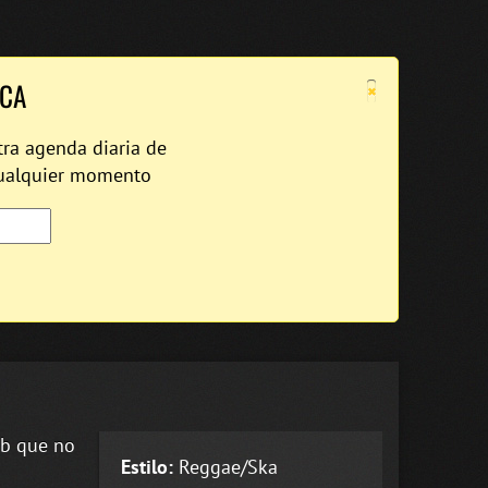
×
ICA
tra agenda diaria de
cualquier momento
ub que no
Estilo:
Reggae/Ska