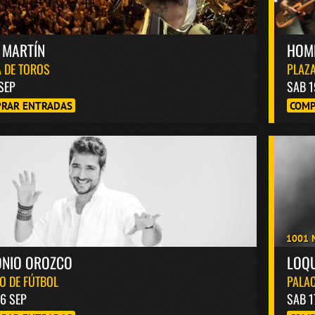
 MARTÍN
HOM
 DE TOROS
PLAZA
 SEP
SAB 1
RAR ENTRADAS
COMP
1001 
ONIO OROZCO
LOQ
O DE FÚTBOL
PALAC
6 SEP
SAB 1