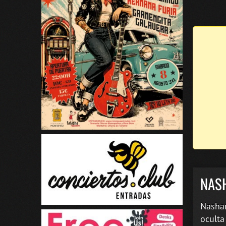
NAS
Nashar
oculta