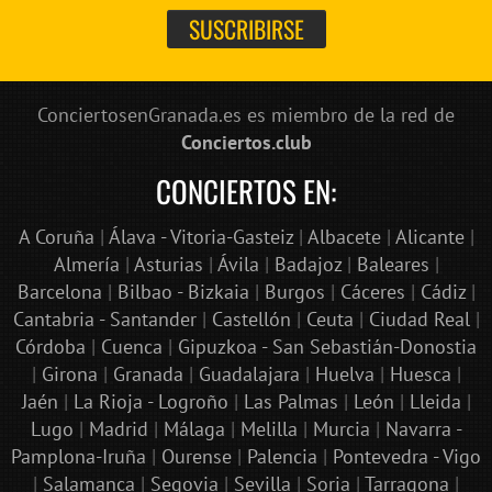
ConciertosenGranada.es es miembro de la red de
Conciertos.club
CONCIERTOS EN:
A Coruña
|
Álava - Vitoria-Gasteiz
|
Albacete
|
Alicante
|
Almería
|
Asturias
|
Ávila
|
Badajoz
|
Baleares
|
Barcelona
|
Bilbao - Bizkaia
|
Burgos
|
Cáceres
|
Cádiz
|
Cantabria - Santander
|
Castellón
|
Ceuta
|
Ciudad Real
|
Córdoba
|
Cuenca
|
Gipuzkoa - San Sebastián-Donostia
|
Girona
|
Granada
|
Guadalajara
|
Huelva
|
Huesca
|
Jaén
|
La Rioja - Logroño
|
Las Palmas
|
León
|
Lleida
|
Lugo
|
Madrid
|
Málaga
|
Melilla
|
Murcia
|
Navarra -
Pamplona-Iruña
|
Ourense
|
Palencia
|
Pontevedra - Vigo
|
Salamanca
|
Segovia
|
Sevilla
|
Soria
|
Tarragona
|