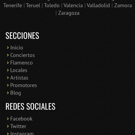
Tenerife
|
Teruel
|
Toledo
|
Valencia
|
Valladolid
|
Zamora
|
Zaragoza
SECCIONES
Inicio
Conciertos
Bololoco · conciertosengranada.es
Flamenco
Online · Te ayudo a encontrar conciertos
Locales
Artistas
Promotores
Blog
REDES SOCIALES
Facebook
Twitter
Instagram