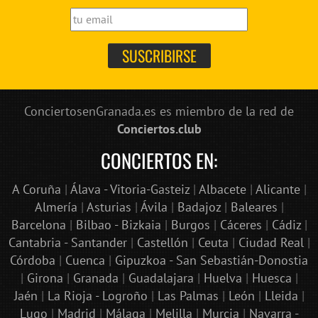
ConciertosenGranada.es es miembro de la red de
Conciertos.club
CONCIERTOS EN:
A Coruña
|
Álava - Vitoria-Gasteiz
|
Albacete
|
Alicante
|
Almería
|
Asturias
|
Ávila
|
Badajoz
|
Baleares
|
Barcelona
|
Bilbao - Bizkaia
|
Burgos
|
Cáceres
|
Cádiz
|
Cantabria - Santander
|
Castellón
|
Ceuta
|
Ciudad Real
|
Córdoba
|
Cuenca
|
Gipuzkoa - San Sebastián-Donostia
|
Girona
|
Granada
|
Guadalajara
|
Huelva
|
Huesca
|
Jaén
|
La Rioja - Logroño
|
Las Palmas
|
León
|
Lleida
|
Lugo
|
Madrid
|
Málaga
|
Melilla
|
Murcia
|
Navarra -