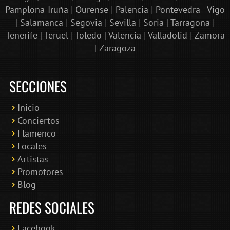
Pamplona-Iruña
|
Ourense
|
Palencia
|
Pontevedra - Vigo
|
Salamanca
|
Segovia
|
Sevilla
|
Soria
|
Tarragona
|
Tenerife
|
Teruel
|
Toledo
|
Valencia
|
Valladolid
|
Zamora
|
Zaragoza
SECCIONES
Inicio
Conciertos
Bololoco · conciertosengranada.es
Flamenco
Online · Te ayudo a encontrar conciertos
Locales
Artistas
Promotores
Blog
REDES SOCIALES
Facebook