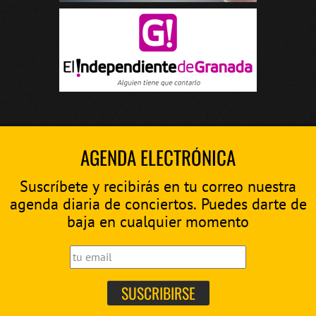
AGENDA ELECTRÓNICA
Suscríbete y recibirás en tu correo nuestra
agenda diaria de conciertos. Puedes darte de
baja en cualquier momento