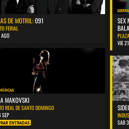
SIERR
TAS DE MOTRIL:
091
SEX 
BALA
TO FERIAL
4 AGO
PLAZA
VIE 2
MÚSICAS
KA MAKOVSKI
SIDE
TO REAL DE SANTO DOMINGO
6 SEP
INDUS
SAB 3
RAR ENTRADAS