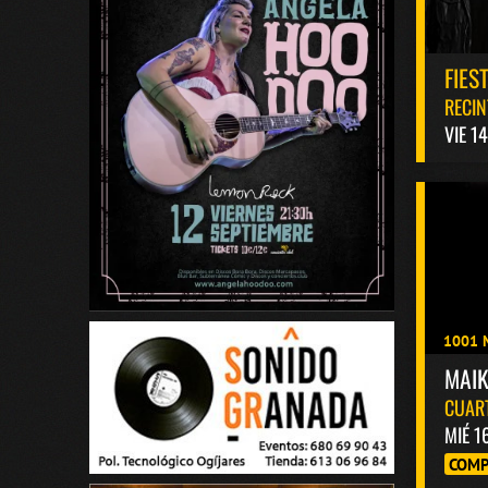
FIES
RECIN
VIE 1
1001 
MAI
CUAR
MIÉ 1
COMP