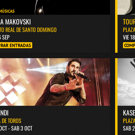
MÚSICAS
KA MAKOVSKI
TOUR
TO REAL DE SANTO DOMINGO
PLAZA
6 SEP
VIE 1
RAR ENTRADAS
COMP
NDI
KASE
 DE TOROS
PLAZA
 OCT - SAB 3 OCT
SAB 2