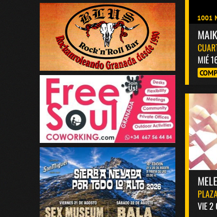
1001 
MAI
CUAR
MIÉ 1
COMP
MELE
PLAZA
VIE 2