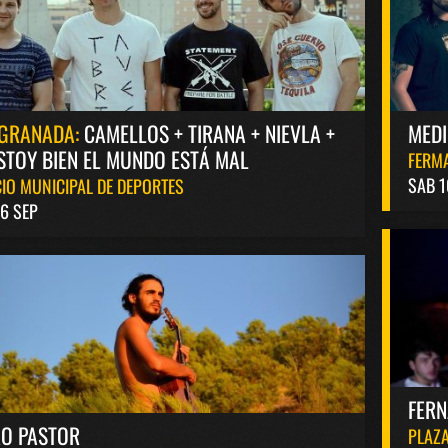
GRANADA:
CAMELLOS + TIRANA + NIEVLA +
MED
STOY BIEN EL MUNDO ESTÁ MAL
FERM
SAB 1
IO MUNICIPAL DE DEPORTES
6 SEP
FER
RO PASTOR
PLAZA