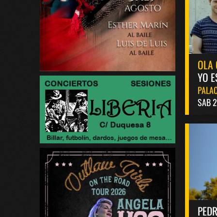
OLA 
YO E
PALAC
SAB 2
PED