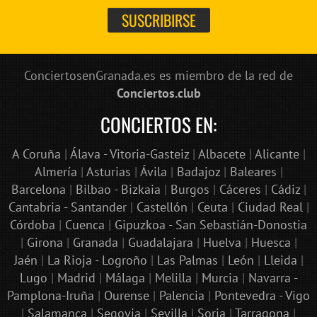
ConciertosenGranada.es es miembro de la red de
Conciertos.club
CONCIERTOS EN:
A Coruña
|
Álava - Vitoria-Gasteiz
|
Albacete
|
Alicante
|
Almería
|
Asturias
|
Ávila
|
Badajoz
|
Baleares
|
Barcelona
|
Bilbao - Bizkaia
|
Burgos
|
Cáceres
|
Cádiz
|
Cantabria - Santander
|
Castellón
|
Ceuta
|
Ciudad Real
|
Córdoba
|
Cuenca
|
Gipuzkoa - San Sebastián-Donostia
|
Girona
|
Granada
|
Guadalajara
|
Huelva
|
Huesca
|
Jaén
|
La Rioja - Logroño
|
Las Palmas
|
León
|
Lleida
|
Lugo
|
Madrid
|
Málaga
|
Melilla
|
Murcia
|
Navarra -
Pamplona-Iruña
|
Ourense
|
Palencia
|
Pontevedra - Vigo
|
Salamanca
|
Segovia
|
Sevilla
|
Soria
|
Tarragona
|