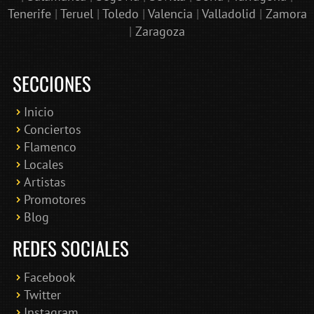
Tenerife
|
Teruel
|
Toledo
|
Valencia
|
Valladolid
|
Zamora
|
Zaragoza
SECCIONES
Inicio
Conciertos
Bololoco · conciertosengranada.es
Flamenco
Online · Te ayudo a encontrar conciertos
Locales
Artistas
Promotores
Blog
REDES SOCIALES
Facebook
Twitter
Instagram