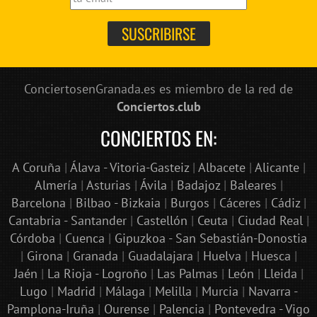
ConciertosenGranada.es es miembro de la red de
Conciertos.club
CONCIERTOS EN:
A Coruña
|
Álava - Vitoria-Gasteiz
|
Albacete
|
Alicante
|
Almería
|
Asturias
|
Ávila
|
Badajoz
|
Baleares
|
Barcelona
|
Bilbao - Bizkaia
|
Burgos
|
Cáceres
|
Cádiz
|
Cantabria - Santander
|
Castellón
|
Ceuta
|
Ciudad Real
|
Córdoba
|
Cuenca
|
Gipuzkoa - San Sebastián-Donostia
|
Girona
|
Granada
|
Guadalajara
|
Huelva
|
Huesca
|
Jaén
|
La Rioja - Logroño
|
Las Palmas
|
León
|
Lleida
|
Lugo
|
Madrid
|
Málaga
|
Melilla
|
Murcia
|
Navarra -
Pamplona-Iruña
|
Ourense
|
Palencia
|
Pontevedra - Vigo