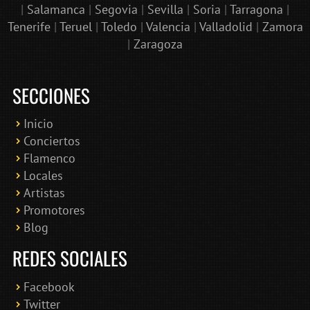
|
Salamanca
|
Segovia
|
Sevilla
|
Soria
|
Tarragona
|
Tenerife
|
Teruel
|
Toledo
|
Valencia
|
Valladolid
|
Zamora
|
Zaragoza
SECCIONES
Inicio
Conciertos
Bololoco · conciertosengranada.es
Flamenco
Online · Te ayudo a encontrar conciertos
Locales
Artistas
Promotores
Blog
REDES SOCIALES
Facebook
Twitter